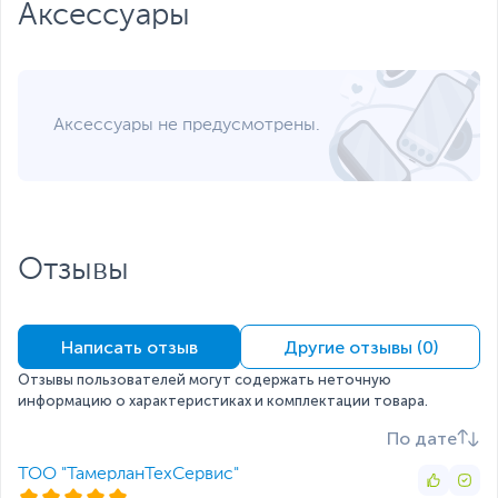
Оперативная память
Аксессуары
Оперативная память
8 ГБ
Тип оперативной
DDR4
памяти
Аксессуары не предусмотрены.
Расширение
до 64 ГБ, 2 слота
оперативной памяти
Накопители данных
Накопитель
256 ГБ (SSD)
Контроллер
SATA
Отзывы
накопителя
Видеокарта
Тип видеокарты
Встроенная
Написать отзыв
Другие отзывы (0)
Встроенный
Intel UHD Graphics 730
Отзывы пользователей могут содержать неточную
видеоадаптер
информацию о характеристиках и комплектации товара.
Сетевые подключения и разъемы
По дате
Средства
GLAN
коммуникации
ТОО "ТамерланТехСервис"