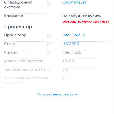
Операционная
Отсутствует
система
Не забудьте купить
Внимание
операционную систему
Процессор
Процессор
Intel Core i3
Сокет
LGA1200
Чипсет
Intel H510
Модель процессора
10100
Тактовая частота, ГГц
3.6
Максимальная тактовая
4.3
частота, ГГц
Количество ядер
4
L3 кэш-память
6 МБ
L2 кэш-память
4 х 256 КБ