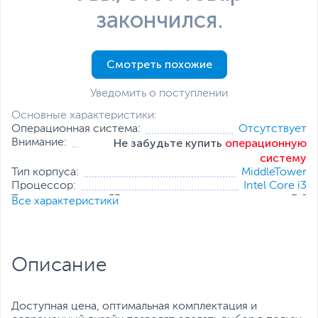
закончился.
Смотреть похожие
Уведомить о поступлении
Основные характеристики:
Операционная система:
Отсутствует
Не забудьте купить
операционную
Внимание:
систему
Тип корпуса:
MiddleTower
Процессор:
Intel Core i3
Тактовая частота, ГГц:
3.6
Все характеристики
Оперативная память:
8 ГБ
Накопитель:
256 ГБ (SSD)
Тип видеокарты:
Встроенная
Встроенный видеоадаптер:
Intel UHD Graphics 730
Описание
Дополнительные
Проводная мышь
,
Проводная
аксессуары:
клавиатура
Все характеристики
Доступная цена, оптимальная комплектация и