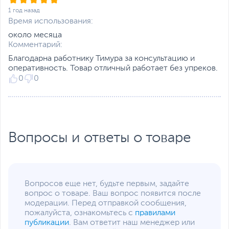
Разъемы на передней
2 х USB, 1 х USB 3.0/USB
1 год назад
панели
3.2 Gen 1, Mic-in, Line-
Время использования:
out
около месяца
Разъемы на задней
6 х USB, 2 х USB 3.0/USB
Комментарий:
панели
3.2 Gen 1, 1 х HDMI, 1 х
Благодарна работнику Тимура за консультацию и
RJ-45, Mic-in, Line-in,
оперативность. Товар отличный работает без упреков.
Line-out
0
0
Функции и особенности
Оптическое
Не входит в комплект
устройство
поставки
Слоты расширения
2 х PCI Express X1, 1 x PCI
Вопросы и ответы о товаре
Express X16
Отсеки для накопителей
2.5" - 1 внутренний, 5.25"
- 1 внешний, 3.5" - 2
внутренних
Вопросов еще нет, будьте первым, задайте
Мощность блока
350 Вт
вопрос о товаре. Ваш вопрос появится после
питания
модерации. Перед отправкой сообщения,
пожалуйста, ознакомьтесь с
правилами
Дополнительные
Проводная мышь
,
публикации
. Вам ответит наш менеджер или
аксессуары
Проводная клавиатура