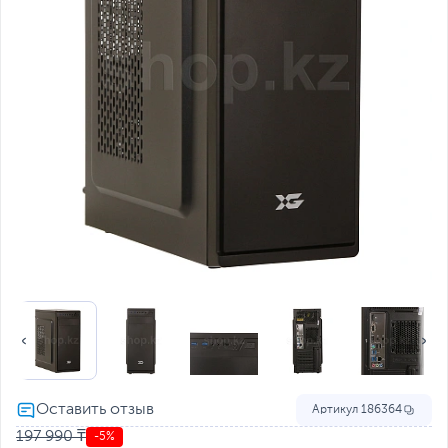
Артикул
186364
197 990 ₸
-5%