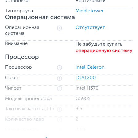
Установка
Вертикальная
Тип корпуса
MiddleTower
Операционная система
Операционная
Отсутствует
система
Не забудьте купить
Внимание
операционную систему
Процессор
Процессор
Intel Celeron
Сокет
LGA1200
Чипсет
Intel H370
Модель процессора
G5905
Тактовая частота, ГГц
3.5
Количество ядер
2
L3 кэш-память
4 МБ