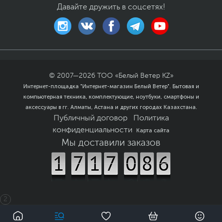
Давайте дружить в соцсетях!
Если вы заметили ошибку или неточность в описании товара,
пожалуйста, выделите текст с ошибкой и нажмите Ctrl+Enter.
Xарактеристики, комплект поставки и внешний вид данного товара
могут отличаться от указанных или могут быть изменены
производителем без отражения в каталоге интернет-магазина.
© 2007—
2026
ТОО «Белый Ветер KZ»
Интернет-площадка "Интернет-магазин Белый Ветер". Бытовая и
компьютерная техника, комплектующие, ноутбуки, смартфоны и
аксессуары в гг. Алматы, Астана и других городах Казахстана.
Публичный договор
Политика
конфиденциальности
Карта сайта
Мы доставили заказов
2
0