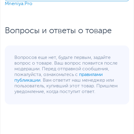
коммуникации
Mneniya.Pro
Разъемы на передней
2 х USB, Mic-in, Line-out
панели
Разъемы на задней
2 х USB, 4 х USB 3.0/USB
Вопросы и ответы о товаре
панели
3.2 Gen 1, 1 х VGA, 1 х
HDMI, 1 х PS/2 (Combo),
1 х RJ-45, 1 х DisplayPort,
Mic-in, Line-in, Line-out
Функции и особенности
Вопросов еще нет, будьте первым, задайте
вопрос о товаре. Ваш вопрос появится после
Оптическое
Не входит в комплект
модерации. Перед отправкой сообщения,
устройство
поставки
пожалуйста, ознакомьтесь с
правилами
публикации
. Вам ответит наш менеджер или
Слоты расширения
1 x PCI Express X1
пользователь, купивший этот товар. Пришлем
уведомление, когда поступит ответ.
Отсеки для накопителей
2.5" - 1 внутренний, 5.25"
- 1 внешний, 3.5" - 2
внутренних
Мощность блока
400 Вт
питания
Дополнительные
Проводная мышь
,