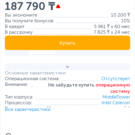
187 790 ₸
Вы экономите
10 200 ₸
Вы получите бонусов
10%
В кредит
5 961 ₸ x 60 мес
В рассрочку
7 825 ₸ x 24 мес
Купить
Основные характеристики:
Операционная система:
Отсутствует
Не забудьте купить
операционную
Внимание:
систему
Тип корпуса:
MiddleTower
Процессор:
Intel Celeron
Тактовая частота, ГГц:
3.5
Все характеристики
Оперативная память:
8 ГБ
Накопитель:
512 ГБ (SSD)
Тип видеокарты:
Встроенная
Встроенный видеоадаптер:
Intel UHD Graphics 610