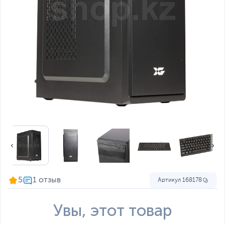
5
Артикул
168178
Увы, этот товар