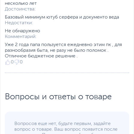
несколько лет
Line-in, Line-out
Функции и особенности
Достоинства:
Базовый минимум ютуб серфера и документо веда
Оптическое
Не входит в комплект
Недостатки:
устройство
поставки
Не обнаружено
Слоты расширения
1 x M.2, 2 х PCI Express
Комментарий:
X1, 1 x PCI Express X16
Уже 2 года папа пользуется ежедневно этим пк , для
разнообразия быта, не разу не было поломок .
Отсеки для накопителей
2.5" - 1 внутренний, 5.25"
Отличное бюджетное решение .
- 1 внешний
0
0
Мощность блока
400 Вт
питания
Дополнительные
Проводная мышь
,
аксессуары
Проводная клавиатура
Вопросы и ответы о товаре
Цвет, используемый в
Черный
оформлении
Внешний вид корпуса и
Внимание
периферия, может
Вопросов еще нет, будьте первым, задайте
отличаться от
вопрос о товаре. Ваш вопрос появится после
изображения на сайте
,