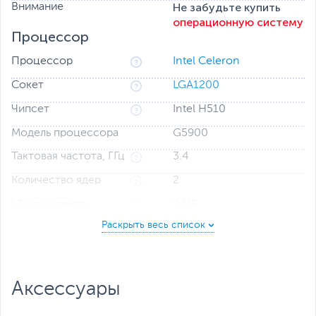
Не забудьте купить
Внимание
операционную систему
Процессор
Процессор
Intel Celeron
Сокет
LGA1200
Чипсет
Intel H510
Модель процессора
G5900
Тактовая частота, ГГц
3.4
Количество ядер
2
L3 кэш-память
2 МБ
L2 кэш-память
2 х 256 КБ
Оперативная память
Оперативная память
4 ГБ
Аксессуары
Тип оперативной
DDR4
памяти