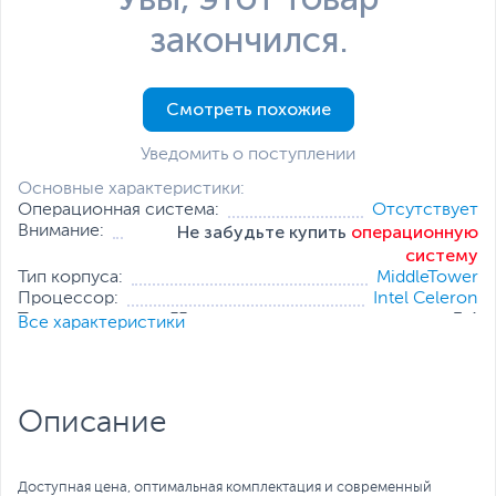
закончился.
Смотреть похожие
Уведомить о поступлении
Основные характеристики:
Операционная система:
Отсутствует
Не забудьте купить
операционную
Внимание:
систему
Тип корпуса:
MiddleTower
Процессор:
Intel Celeron
Тактовая частота, ГГц:
3.4
Все характеристики
Оперативная память:
4 ГБ
Накопитель:
256 ГБ (SSD)
Тип видеокарты:
Встроенная
Встроенный видеоадаптер:
Intel UHD Graphics 610
Описание
Дополнительные
Проводная мышь
,
Проводная
аксессуары:
клавиатура
Все характеристики
Доступная цена, оптимальная комплектация и современный