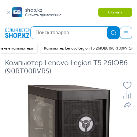
shop.kz
Скачать
Скачать приложение
льные компьютеры
Компьютер Lenovo Legion T5 26IOB6 (90RT00RVRS)
Компьютер Lenovo Legion T5 26IOB6
(90RT00RVRS)