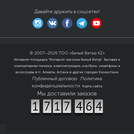
Безопасность
Слот для замка
Kensington Lock
Давайте дружить в соцсетях!
Дополнительно
Двухдиапазонный
модуль Wi-Fi
802.11(a/b/g/n/ac/ax) +
BT 5.1
Размеры и вес
Размеры (Ш х В х Г)
20.5 х 42 х 40.9 см
© 2007—
2026
ТОО «Белый Ветер KZ»
Размеры упаковки (Ш х В
Интернет-площадка "Интернет-магазин Белый Ветер". Бытовая и
48.5 х 54 х 37 см
х Г)
компьютерная техника, комплектующие, ноутбуки, смартфоны и
аксессуары в гг. Алматы, Астана и других городах Казахстана.
Вес изделия
14 кг
Публичный договор
Политика
Вес с упаковкой
15 кг
конфиденциальности
Карта сайта
Заводские данные
Мы доставили заказов
Срок гарантии (мес.)
12
Ссылка на сайт
www.lenovo.com
производителя
Если вы заметили ошибку или неточность в описании товара,
1
пожалуйста, выделите текст с ошибкой и нажмите Ctrl+Enter.