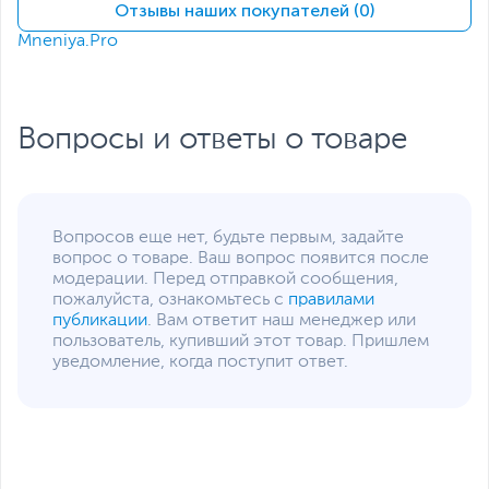
Отзывы наших покупателей (0)
Тип видеокарты
Дискретная
Mneniya.Pro
Объем видеопамяти
8 ГБ
Сетевые подключения и разъемы
Средства
GLAN, Wi-Fi, Bluetooth
Вопросы и ответы о товаре
коммуникации
Разъемы на передней
2 х USB 3.0/USB 3.2 Gen
панели
1, Mic-in, Line-out
Разъемы на задней
2 х USB, 2 х USB 3.0/USB
Вопросов еще нет, будьте первым, задайте
панели
3.2 Gen 1, 1 x USB 3.1
вопрос о товаре. Ваш вопрос появится после
Gen2 Type-C, 1 х HDMI, 1
модерации. Перед отправкой сообщения,
х RJ-45, 3 x DisplayPort,
пожалуйста, ознакомьтесь с
правилами
Mic-in, Line-in, Line-out
публикации
. Вам ответит наш менеджер или
Функции и особенности
пользователь, купивший этот товар. Пришлем
уведомление, когда поступит ответ.
Оптическое
Не входит в комплект
устройство
поставки
Звуковая карта
High Definition (HD)
Audio, Realtek ALC887