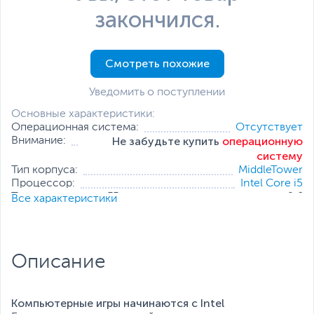
закончился.
Смотреть похожие
Уведомить о поступлении
Основные характеристики:
Операционная система:
Отсутствует
Не забудьте купить
операционную
Внимание:
систему
Тип корпуса:
MiddleTower
Процессор:
Intel Core i5
Тактовая частота, ГГц:
2.6
Все характеристики
Оперативная память:
16 ГБ (2 x 8 ГБ)
Накопитель:
512 ГБ (SSD)
Тип видеокарты:
Дискретная
Все характеристики
Описание
Компьютерные игры начинаются с Intel