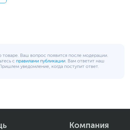
2.5" - 1 внутренний, 3.5" - 1 внутренний
Кулер CPU RGB с расчетной мощностью до 150
Вт
Референсная видеокарта NVIDIA GeForce GTX
1660 SUPER
2 вентилятора ARGB на передней панели
2 вентилятора ARGB на верхней панели
1 вентилятор ARGB на задней панели
550 Вт
Черный
о товаре. Ваш вопрос появится после модерации.
Слот для замка Kensington Lock
ьтесь с
правилами публикации
. Вам ответит наш
Двухдиапазонный модуль Wi-Fi
Пришлем уведомление, когда поступит ответ.
802.11(a/b/g/n/ac/ax) + BT 5.1
20.5 х 42 х 40.9 см
48.5 х 54 х 37 см
14 кг
15 кг
12
щь
Компания
www.lenovo.com
уйста, выделите текст с ошибкой и нажмите Ctrl+Enter.