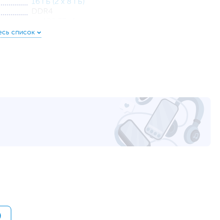
16 ГБ (2 x 8 ГБ)
DDR4
до 128 ГБ, 4 слота
1 ТБ (HDD) + 512 ГБ (SSD)
SATA + PCIe
Дискретная
AMD Radeon Graphics
6 ГБ
GLAN, Wi-Fi, Bluetooth
2 х USB 3.0/USB 3.2 Gen 1, Mic-in, Line-out
2 х USB, 2 х USB 3.0/USB 3.2 Gen 1, 1 x USB 3.1
Gen2 Type-C, 1 x DVI-D, 1 х HDMI, 1 х RJ-45, 1 х
DisplayPort, Mic-in, Line-in, Line-out
Не входит в комплект поставки
High Definition (HD) Audio, Realtek ALC892
)
1 x M.2, 1 x PCI Express X4