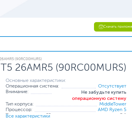
Скачать прилож
 26AMR5 (90RC00MURS)
n T5 26AMR5 (90RC00MURS)
Основные характеристики:
Операционная система:
Отсутствует
Не забудьте купить
Внимание:
операционную систему
Тип корпуса:
MiddleTower
Процессор:
AMD Ryzen 5
Тактовая частота, ГГц:
3.9
Все характеристики
Оперативная память:
16 ГБ (2 x 8 ГБ)
Накопитель:
1 ТБ (HDD) + 512 ГБ (SSD)