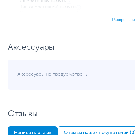
Оперативная память
Тип оперативной памяти
Расширение оперативной памяти
Накопители данных
Накопитель
Контроллер накопителя
Видеокарта
Аксессуары
Тип видеокарты
Встроенный видеоадаптер
Объем видеопамяти
Сетевые подключения и разъемы
Аксессуары не предусмотрены.
Средства коммуникации
Разъемы на передней панели
Разъемы на задней панели
Функции и особенности
Отзывы
Оптическое устройство
Звуковая карта
Написать отзыв
Слоты расширения
Отзывы наших покупателей (0