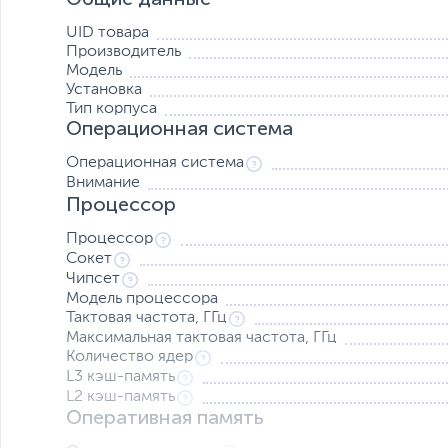
UID товара
Производитель
Модель
Установка
Тип корпуса
Операционная система
Операционная система
Внимание
Процессор
Процессор
Сокет
Чипсет
Модель процессора
Видеокарты NVIDIA для бескомпромиссной производ
Тактовая частота, ГГц
Геймеры и создатели мультимедийного контента по дос
Максимальная тактовая частота, ГГц
благодаря видеокартам NVIDIA GeForce RTX серии 30. 
Количество ядер
архитектуры NVIDIA 2-го поколения, и имеют новые ядр
L3 кэш-память
мультипроцессоры, обеспечивая потрясающе реалисти
L2 кэш-память
искусственного интеллекта.
Оперативная память