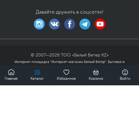
Встроенный ARGB
контроллер на 7
Давайте дружить в соцсетях!
вентиляторов
Вентиляторы AVC
DAZE1225B2U - 2 х 120
мм ARGB на передней
панели
Вентиляторы AVC
DAZE1225B2U - 2 х 120
© 2007—
2026
ТОО «Белый Ветер KZ»
мм ARGB на верхней
Интернет-площадка "Интернет-магазин Белый Ветер". Бытовая и
панели
компьютерная техника, комплектующие, ноутбуки, смартфоны и
Вентилятор AVC
0
аксессуары в гг. Алматы, Астана и других городах Казахстана.
DAZE1225B2U - 1 х 120
Главная
Каталог
Избранное
Корзина
Войти
Публичный договор
Политика
мм ARGB на задней
панели
конфиденциальности
Карта сайта
Мы доставили заказов
Мощность блока
550 Вт
питания
Цвет, используемый в
Черный
оформлении
Дополнительно
Двухдиапазонный
2
модуль Wi-Fi