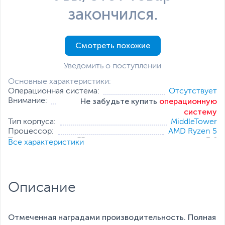
закончился.
Смотреть похожие
Уведомить о поступлении
Основные характеристики:
Операционная система:
Отсутствует
Не забудьте купить
операционную
Внимание:
систему
Тип корпуса:
MiddleTower
Процессор:
AMD Ryzen 5
Тактовая частота, ГГц:
3.6
Все характеристики
Оперативная память:
16 ГБ (2 x 8 ГБ)
Накопитель:
1 ТБ (HDD) + 256 ГБ (SSD)
Тип видеокарты:
Дискретная
Все характеристики
Описание
Отмеченная наградами производительность. Полная