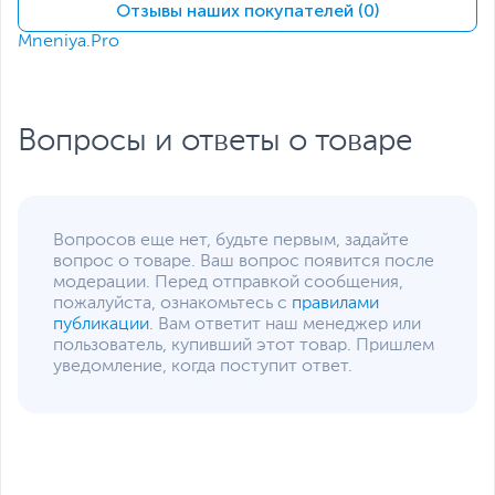
Видеокарта
Отзывы наших покупателей (0)
Mneniya.Pro
Тип видеокарты
Дискретная
Объем видеопамяти
8 ГБ
Сетевые подключения и разъемы
Вопросы и ответы о товаре
Средства
GLAN, Wi-Fi, Bluetooth
коммуникации
Разъемы на передней
2 х USB 3.0/USB 3.2 Gen
панели
1, Mic-in, Mic-in/Line-out
Вопросов еще нет, будьте первым, задайте
Разъемы на задней
2 х USB, 2 х USB 3.0/USB
вопрос о товаре. Ваш вопрос появится после
панели
3.2 Gen 1, 1 x USB 3.1
модерации. Перед отправкой сообщения,
Type-C, 1 х HDMI, 1 х RJ-
пожалуйста, ознакомьтесь с
правилами
45, 3 x DisplayPort, Mic-
публикации
. Вам ответит наш менеджер или
in, Line-in, Line-out
пользователь, купивший этот товар. Пришлем
Функции и особенности
уведомление, когда поступит ответ.
Оптическое
Не входит в комплект
устройство
поставки
Звуковая карта
High Definition (HD)
Audio, Realtek ALC892