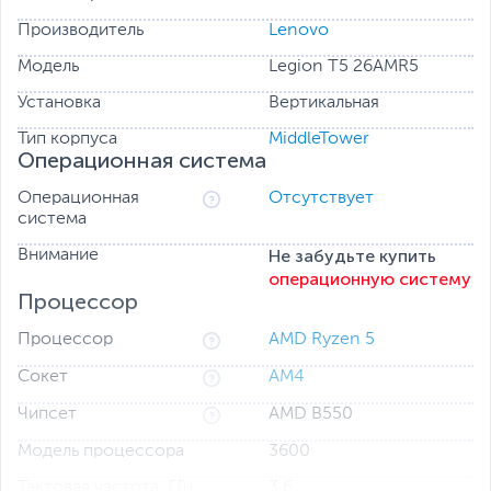
Производитель
Lenovo
Высокая производительность сочетается со
Модель
Legion T5 26AMR5
сверхэффективным охлаждением
Установка
Вертикальная
Молниеносная скорость работы поддерживается
улучшенной системой охлаждения. Она гарантирует
Тип корпуса
MiddleTower
высочайшую производительность игрового ПК Lenovo
Операционная система
Legion Tower 5 (AMD) благодаря
усовершенствованным крыльчаткам, 150-ваттному
Операционная
Отсутствует
кулеру ЦП и более крупным вентиляторам, которые
система
создают необходимые воздушные потоки в
просторном корпусе.
Не забудьте купить
Внимание
операционную систему
Процессор
Процессор
AMD Ryzen 5
Сокет
AM4
Чипсет
AMD B550
Модель процессора
3600
Тактовая частота, ГГц
3.6