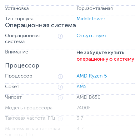
Установка
Горизонтальная
Тип корпуса
MiddleTower
Операционная система
Операционная
Отсутствует
система
Не забудьте купить
Внимание
операционную систему
Процессор
Процессор
AMD Ryzen 5
Сокет
AM5
Чипсет
AMD B650
Модель процессора
7400F
Тактовая частота, ГГц
3.7
Максимальная тактовая
4.7
частота, ГГц