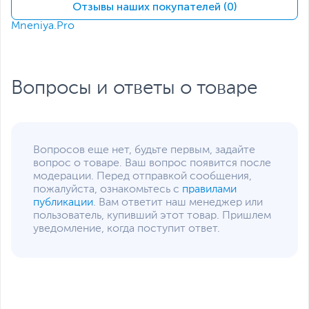
Отзывы наших покупателей (0)
Объем видеопамяти
16 ГБ
Mneniya.Pro
Сетевые подключения и разъемы
Средства
LAN, Wi-Fi
коммуникации
Вопросы и ответы о товаре
Разъемы на передней
2 х USB, 1 х USB 3.0/USB
панели
3.2 Gen 1, Mic-in, Line-
out
Разъемы на задней
2 х USB 3.0/USB 3.2 Gen
Вопросов еще нет, будьте первым, задайте
панели
1, 1 х HDMI, 1 х RJ-45, 1 х
вопрос о товаре. Ваш вопрос появится после
DisplayPort, Mic-in, Line-
модерации. Перед отправкой сообщения,
in, Line-out
Функции и особенности
пожалуйста, ознакомьтесь с
правилами
публикации
. Вам ответит наш менеджер или
пользователь, купивший этот товар. Пришлем
Оптическое
Не входит в комплект
уведомление, когда поступит ответ.
устройство
поставки
Звуковая карта
Realtek ALC897, 8
каналов
Слоты расширения
1 x PCI Express X1, 1 x PCI
Express X16