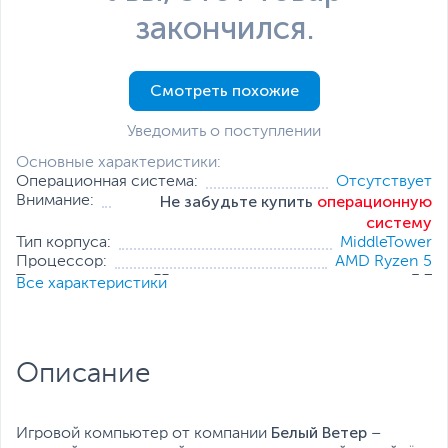
закончился.
Смотреть похожие
Уведомить о поступлении
Основные характеристики:
Операционная система:
Отсутствует
Не забудьте купить
операционную
Внимание:
систему
Тип корпуса:
MiddleTower
Процессор:
AMD Ryzen 5
Тактовая частота, ГГц:
3.7
Все характеристики
Оперативная память:
32 ГБ (2 x 16 ГБ)
Накопитель:
512 ГБ (SSD)
Тип видеокарты:
Дискретная
Видеокарта:
GeForce RTX 5060 Ti
Описание
Все характеристики
Белый Ветер
Игровой компьютер от компании
–