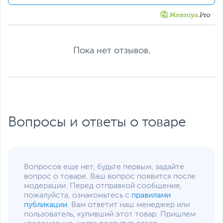
Видеокарта
GeForce RTX 4060
Объем видеопамяти
8 ГБ
Сетевые подключения и разъемы
Пока нет отзывов.
Средства
GLAN
коммуникации
Разъемы на передней
1 х USB, 2 х USB 3.0/USB
панели
3.2 Gen 1, Mic-in, Line-
out
Разъемы на задней
4 х USB, 2 х USB 3.0/USB
Вопросы и ответы о товаре
панели
3.2 Gen 1, 1 х VGA, 1 х
HDMI, 1 х PS/2 (Combo),
1 х RJ-45, 1 х DisplayPort,
Mic-in, Line-in, Line-out
Функции и особенности
Вопросов еще нет, будьте первым, задайте
вопрос о товаре. Ваш вопрос появится после
Оптическое
Не входит в комплект
модерации. Перед отправкой сообщения,
устройство
поставки
пожалуйста, ознакомьтесь с
правилами
публикации
. Вам ответит наш менеджер или
Звуковая карта
Realtek ALC897, 8
пользователь, купивший этот товар. Пришлем
каналов