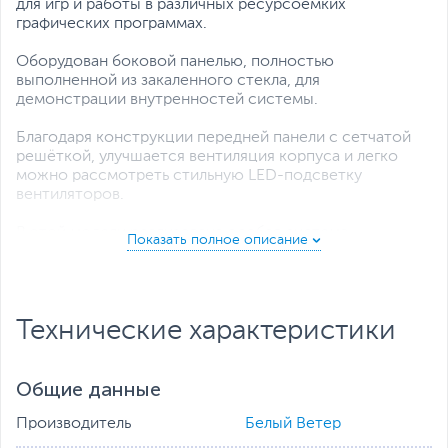
для игр и работы в различных ресурсоёмких
графических программах.
Оборудован боковой панелью, полностью
выполненной из закаленного стекла, для
демонстрации внутренностей системы.
Благодаря конструкции передней панели с сетчатой
решёткой, улучшается вентиляция корпуса и легко
можно рассмотреть стильную LED-подсветку
вентиляторов.
В этой модели реализована особая система
охлаждения, для поддержания оптимальной
температуры внутри корпуса.
Доступная цена, достойная комплектация для игр и
Технические характеристики
современный дизайн позволят сделать выбор в пользу
данной модели настольного ПК.
Все комплектующие протестированы и готовы к
Общие данные
работе, а также имеется гарантия сроком на 1 год.
Производитель
Белый Ветер