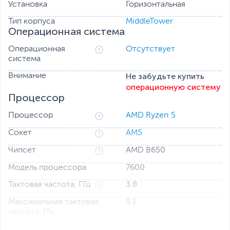
Установка
Горизонтальная
Тип корпуса
MiddleTower
Операционная система
Операционная
Отсутствует
система
Не забудьте купить
Внимание
операционную систему
Процессор
Процессор
AMD Ryzen 5
Сокет
AM5
Чипсет
AMD B650
Модель процессора
7600
Тактовая частота, ГГц
3.8
Максимальная тактовая
5.1
частота, ГГц
Количество ядер
6