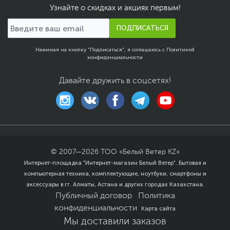
могут отличаться,
Узнайте о скидках и акциях первым!
уточняйте при заказе
ПОДПИСАТЬСЯ
Дополнительно
Боковая панель из
закаленного стекла
Нажимая на кнопку "Подписаться", я соглашаюсь с
Политикой
В корзину 3.5" HDD
конфиденциальности
возможна установка
двух 2.5" SSD
Давайте дружить в соцсетях!
накопителей
Сетчатая решётка на
передней панели для
улучшения вентиляция
корпуса
Поддерживает
использование
жидкостного
© 2007—
2026
ТОО «Белый Ветер KZ»
охлаждения в передней
Интернет-площадка "Интернет-магазин Белый Ветер". Бытовая и
и задней части корпуса
компьютерная техника, комплектующие, ноутбуки, смартфоны и
Размеры и вес
аксессуары в гг. Алматы, Астана и других городах Казахстана.
Публичный договор
Политика
Размеры (Ш х В х Г)
20.8 x 45.8 x 35.3 см
конфиденциальности
Карта сайта
Размеры упаковки (Ш х В
62 х 55 х 32 см
Мы доставили заказов
х Г)