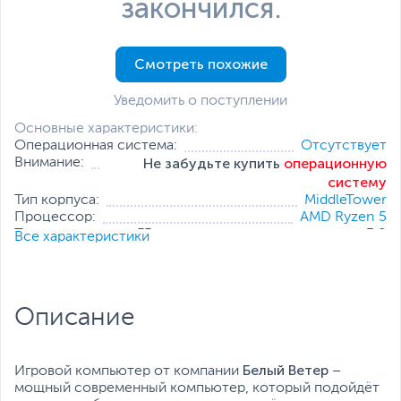
закончился.
Смотреть похожие
Уведомить о поступлении
Основные характеристики:
Операционная система:
Отсутствует
Не забудьте купить
операционную
Внимание:
систему
Тип корпуса:
MiddleTower
Процессор:
AMD Ryzen 5
Тактовая частота, ГГц:
3.8
Все характеристики
Оперативная память:
16 ГБ (2 x 8 ГБ)
Накопитель:
512 ГБ (SSD)
Тип видеокарты:
Дискретная
Встроенный видеоадаптер:
AMD Radeon Graphics
Описание
Видеокарта:
GeForce RTX 4060
Все характеристики
Белый Ветер
Игровой компьютер от компании
–
мощный современный компьютер, который подойдёт