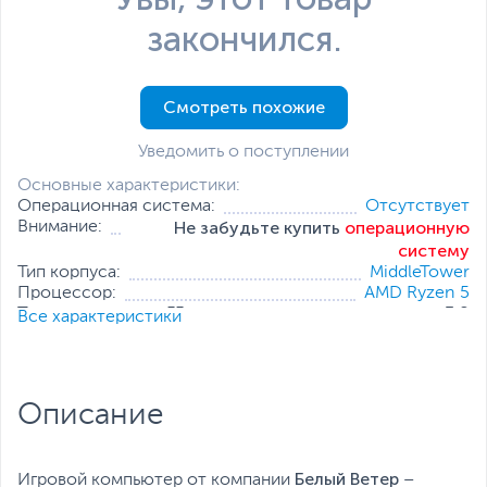
закончился.
Смотреть похожие
Уведомить о поступлении
Основные характеристики:
Операционная система:
Отсутствует
Не забудьте купить
операционную
Внимание:
систему
Тип корпуса:
MiddleTower
Процессор:
AMD Ryzen 5
Тактовая частота, ГГц:
3.8
Все характеристики
Оперативная память:
16 ГБ (2 x 8 ГБ)
Накопитель:
1 ТБ (SSD)
Тип видеокарты:
Дискретная
Встроенный видеоадаптер:
AMD Radeon Graphics
Описание
Видеокарта:
GeForce RTX 4060
Все характеристики
Белый Ветер
Игровой компьютер от компании
–