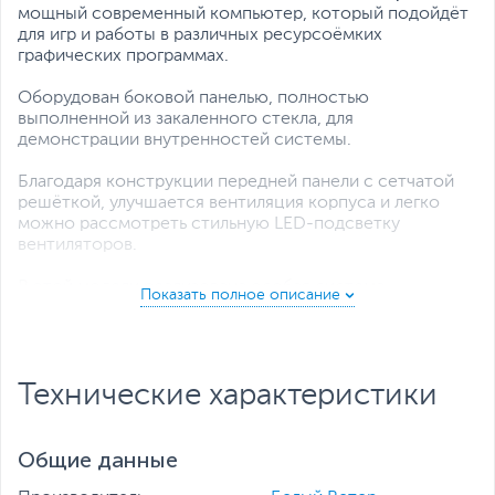
мощный современный компьютер, который подойдёт
для игр и работы в различных ресурсоёмких
графических программах.
Оборудован боковой панелью, полностью
выполненной из закаленного стекла, для
демонстрации внутренностей системы.
Благодаря конструкции передней панели с сетчатой
решёткой, улучшается вентиляция корпуса и легко
можно рассмотреть стильную LED-подсветку
вентиляторов.
В этой модели реализована особая система
охлаждения, для поддержания оптимальной
температуры внутри корпуса.
Доступная цена, достойная комплектация для игр и
Технические характеристики
современный дизайн позволят сделать выбор в пользу
данной модели настольного ПК.
Все комплектующие протестированы и готовы к
Общие данные
работе, а также имеется гарантия сроком на 1 год.