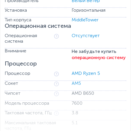
Производитель
Белый Ветер
Установка
Горизонтальная
Тип корпуса
MiddleTower
Операционная система
Операционная
Отсутствует
система
Не забудьте купить
Внимание
операционную систему
Процессор
Процессор
AMD Ryzen 5
Сокет
AM5
Чипсет
AMD B650
Модель процессора
7600
Тактовая частота, ГГц
3.8
Максимальная тактовая
5.1
частота, ГГц