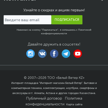
могут отличаться,
уточняйте при заказе
Узнайте о скидках и акциях первым!
Дополнительно
Боковая панель из
ПОДПИСАТЬСЯ
закаленного стекла
Передняя панель с
Нажимая на кнопку "Подписаться", я соглашаюсь с
Политикой
сетчатой решеткой с
конфиденциальности
отделкой под
углеволокно
Давайте дружить в соцсетях!
Поддерживает
использование
жидкостного
охлаждения в передней
и задней части корпуса
Размеры и вес
Размеры (Ш х В х Г)
20.5 x 45.8 x 39.9 см
© 2007—
2026
ТОО «Белый Ветер KZ»
Интернет-площадка "Интернет-магазин Белый Ветер". Бытовая и
Размеры упаковки (Ш х В
63 х 55 х 32 см
компьютерная техника, комплектующие, ноутбуки, смартфоны и
х Г)
аксессуары в гг. Алматы, Астана и других городах Казахстана.
Вес изделия
8.18 кг
Публичный договор
Политика
конфиденциальности
Вес с упаковкой
10 кг
Карта сайта