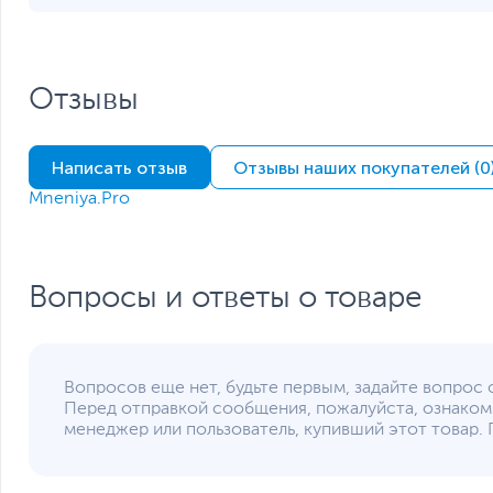
Разъемы на задней панели
Функции и особенности
Отзывы
Оптическое устройство
Слоты расширения
Отсеки для накопителей
Написать отзыв
Мощность блока питания
Отзывы наших покупателей (0
Дополнительные аксессуары
Mneniya.Pro
Цвет, используемый в оформлении
Безопасность
Дополнительно
Размеры и вес
Вопросы и ответы о товаре
Размеры (Ш х В х Г)
Размеры упаковки (Ш х В х Г)
Вес изделия
Вес с упаковкой
Вопросов еще нет, будьте первым, задайте вопрос 
Заводские данные
Перед отправкой сообщения, пожалуйста, ознаком
менеджер или пользователь, купивший этот товар. 
Срок гарантии (мес.)
Ссылка на сайт производителя
Если вы заметили ошибку или неточность в описании товара, пожал