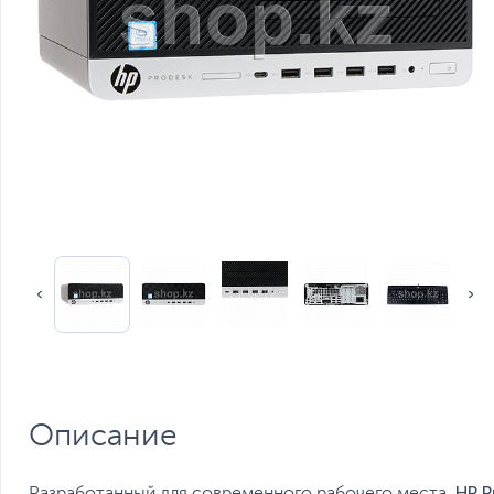
Описание
HP P
Разработанный для современного рабочего места,