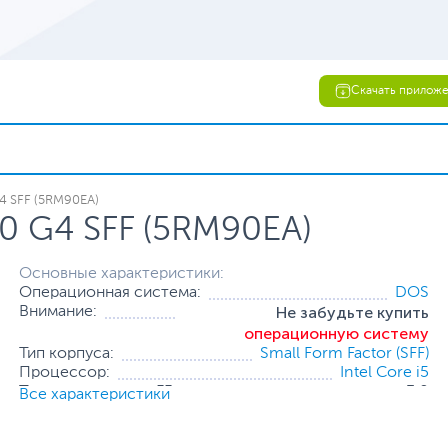
Скачать прилож
4 SFF (5RM90EA)
0 G4 SFF (5RM90EA)
Основные характеристики:
Операционная система:
DOS
Не забудьте купить
Внимание:
операционную систему
Тип корпуса:
Small Form Factor (SFF)
Процессор:
Intel Core i5
Тактовая частота, ГГц:
3.0
Все характеристики
Оперативная память:
4 ГБ (1 x 4 ГБ)
Накопитель:
1 ТБ (HDD)