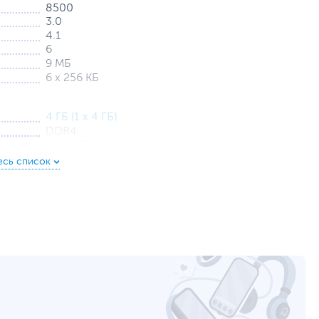
8500
3.0
4.1
6
9 МБ
6 х 256 КБ
4 ГБ (1 x 4 ГБ)
DDR4
до 64 ГБ, 4 слота
1 ТБ (HDD)
SATA
Встроенная
Intel UHD Graphics 630
GLAN
2 х USB, 2 х USB 3.0/USB 3.2 Gen 1, 1 x USB
Type-C, Mic-in/Line-out