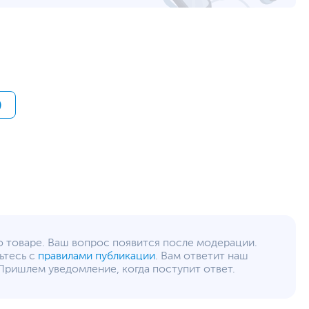
2 х USB, 4 х USB 3.0/USB 3.2 Gen 1, 1 х HDMI, 1 х
RJ-45, 2 x DisplayPort, Line-in, Line-out
Не входит в комплект поставки
1 x M.2, 1 x PCI Express X4, 1 x PCI Express X16
3.5" - 1 внутренний
)
180 Вт
Проводная мышь
,
Проводная клавиатура
Черный
,
Серый
Слот для замка Kensington Lock
Слот М.2 Key E для подключения адаптера Wi-Fi
17 х 9.7 х 31 см
49.5 х 22.5 х 39.5 см
3.8 кг
6.2 кг
о товаре. Ваш вопрос появится после модерации.
ьтесь с
правилами публикации
. Вам ответит наш
Пришлем уведомление, когда поступит ответ.
12
www.hp.ru
уйста, выделите текст с ошибкой и нажмите Ctrl+Enter.