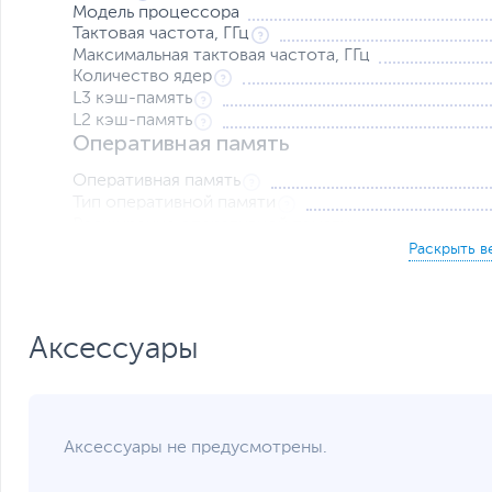
Модель процессора
Тактовая частота, ГГц
Максимальная тактовая частота, ГГц
Количество ядер
L3 кэш-память
L2 кэш-память
Оперативная память
Оперативная память
Тип оперативной памяти
Расширение оперативной памяти
Накопители данных
Накопитель
Контроллер накопителя
Видеокарта
Аксессуары
Тип видеокарты
Встроенный видеоадаптер
Сетевые подключения и разъемы
Аксессуары не предусмотрены.
Средства коммуникации
Разъемы на передней панели