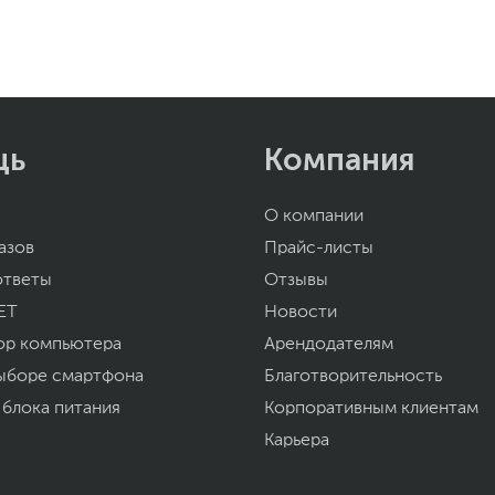
а могут отличаться от указанных или могут быть изменены производителем
щь
Компания
О компании
азов
Прайс-листы
ответы
Отзывы
ET
Новости
ор компьютера
Арендодателям
ыборе смартфона
Благотворительность
 блока питания
Корпоративным клиентам
Карьера