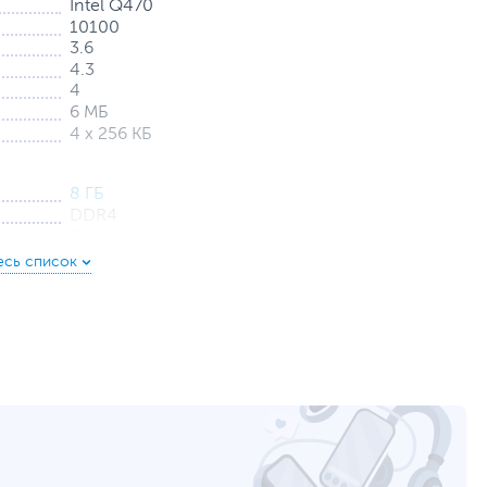
Intel Q470
10100
3.6
4.3
4
6 МБ
4 х 256 КБ
8 ГБ
DDR4
2 слота
1 ТБ (HDD) + 128 ГБ (SSD)
SATA + PCIe
Встроенная
Intel UHD Graphics 630
GLAN
2 х USB, 2 х USB 3.0/USB 3.2 Gen 1, Mic-in/Line-