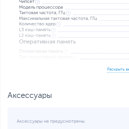
Чипсет
Модель процессора
Тактовая частота, ГГц
Максимальная тактовая частота, ГГц
Количество ядер
L3 кэш-память
L2 кэш-память
Оперативная память
Оперативная память
Тип оперативной памяти
Расширение оперативной памяти
Накопители данных
Накопитель
Контроллер накопителя
Видеокарта
Аксессуары
Тип видеокарты
Встроенный видеоадаптер
Сетевые подключения и разъемы
Аксессуары не предусмотрены.
Средства коммуникации
Разъемы на передней панели