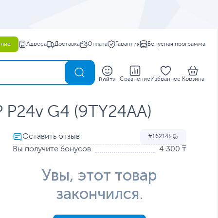
ение
Адреса
Доставка
Оплата
Гарантия
Бонусная программа
0
Войти
Сравнение
Избранное
Корзина
 P24v G4 (9TY24AA)
162148
Вы получите бонусов
4 300 ₸
Увы, этот товар
закончился.