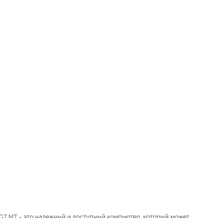
Тип видеокарты:
Встроенная
Встроенный видеоадаптер:
Intel UHD Graphics 630
Дополнительные
Проводная мышь
,
Проводная
аксессуары:
клавиатура
Все характеристики
 G7 MT - это надежный и доступный компьютер, который может