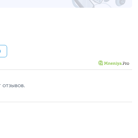
out
2 х USB, 3 х USB 3.0/USB 3.2 Gen 1, 1 х HDMI, 1 х
RJ-45, 1 х DisplayPort, Line-out
DVD+R/RW&CDRW
2 х PCI Express X1, 1 x PCI Express X16
Жесткий диск Western Digital WD10EZEX
)
Твердотельный накопитель PCIe NVMe M.2
Samsung MZ-VLQ128B
Блок питания HP Switching Power Supply
PCK002, сертификация 80PLUS Platinum
350 Вт
Проводная мышь
,
Проводная клавиатура
 отзывов.
Черный
23.8
1920 х 1080
Слот для замка Kensington Lock
Слот М.2 Key E для беспроводного адаптера Wi-
Fi
15.5 х 33.7 х 30.3 см - системный блок