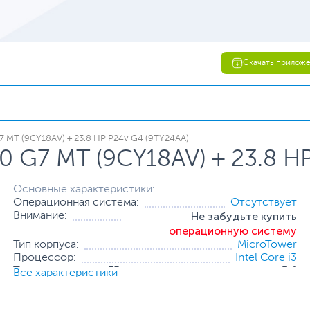
Скачать прилож
 MT (9CY18AV) + 23.8 HP P24v G4 (9TY24AA)
 G7 MT (9CY18AV) + 23.8 HP
Основные характеристики:
Операционная система:
Отсутствует
Не забудьте купить
Внимание:
операционную систему
Тип корпуса:
MicroTower
Процессор:
Intel Core i3
Тактовая частота, ГГц:
3.6
Все характеристики
Оперативная память:
8 ГБ
Накопитель:
1 ТБ (HDD) + 128 ГБ (SSD)