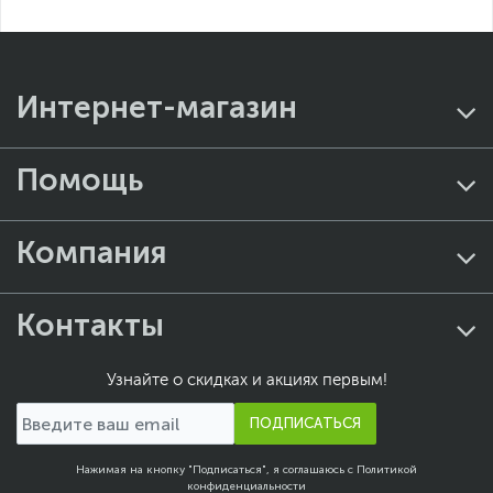
комплектующих
сертификация 80PLUS
Platinum
Мощность блока
260 Вт
питания
Интернет-магазин
Дополнительные
Проводная мышь
,
аксессуары
Проводная клавиатура
Помощь
Цвет, используемый в
Черный
оформлении
Компания
Безопасность
Слот для замка
Kensington Lock
Размеры и вес
Контакты
Размеры (Ш х В х Г)
15.5 х 33.7 х 30.8 см
Размеры упаковки (Ш х В
49.5 х 28 х 40 см
Узнайте о скидках и акциях первым!
х Г)
Вес изделия
5.31 кг
ПОДПИСАТЬСЯ
Вес с упаковкой
6.82 кг
Нажимая на кнопку "Подписаться", я соглашаюсь с
Политикой
Заводские данные
конфиденциальности