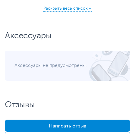
Количество ядер
6
L3 кэш-память
18 МБ
Оперативная память
Аксессуары
Оперативная память
8 ГБ
Тип оперативной
DDR4
памяти
Расширение
до 16 ГБ, 2 слота
Аксессуары не предусмотрены.
оперативной памяти
Накопители данных
Накопитель
512 ГБ (SSD)
Контроллер
PCIe
накопителя
Отзывы
Видеокарта
Тип видеокарты
Встроенная
Встроенный
Написать отзыв
Intel UHD Graphics
видеоадаптер