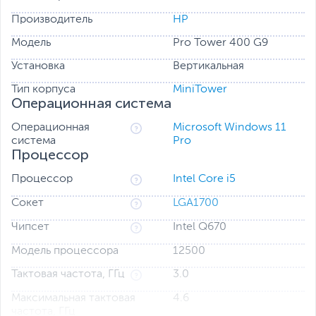
которая позволяет ИТ-администраторам безопасно
Производитель
HP
управлять настройками BIOS по сети.
Модель
Pro Tower 400 G9
Просматривайте уверенно
Установка
Вертикальная
Помогите защитить свой компьютер от веб-сайтов и
вложений Microsoft Office и PDF только для чтения со
Тип корпуса
MiniTower
встроенными вредоносными программами,
Операционная система
программами-вымогателями или вирусами с помощью
аппаратной защиты от HP Sure Click.
Операционная
Microsoft Windows 11
система
Pro
Процессор
Процессор
Intel Core i5
Сокет
LGA1700
Чипсет
Intel Q670
Модель процессора
12500
Тактовая частота, ГГц
3.0
Максимальная тактовая
4.6
частота, ГГц