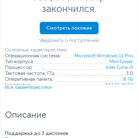
закончился.
Смотреть похожие
Уведомить о поступлении
Основные характеристики:
Операционная система:
Microsoft Windows 11 Pro
Тип корпуса:
MiniTower
Процессор:
Intel Core i5
Тактовая частота, ГГц:
3.0
Оперативная память:
8 ГБ
Накопитель:
512 ГБ (SSD)
Все характеристики
Тип видеокарты:
Встроенная
Встроенный видеоадаптер:
Intel UHD Graphics
Дополнительные
Проводная мышь
,
Проводная
аксессуары:
клавиатура
Описание
Все характеристики
Поддержка до 3 дисплеев