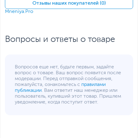
Сетевые подключения и разъемы
Отзывы наших покупателей (0)
Mneniya.Pro
Средства
LAN
коммуникации
Разъемы на передней
3 x USB 3.1 Gen 2/USB
панели
3.2 Gen 2, 1 x USB Type-
Вопросы и ответы о товаре
C, Mic-in/Line-out
Разъемы на задней
2 х USB, 3 х USB 3.0/USB
панели
3.2 Gen 1, 1 х HDMI, 1 х
RJ-45, 1 х DisplayPort,
Вопросов еще нет, будьте первым, задайте
Line-in
Функции и особенности
вопрос о товаре. Ваш вопрос появится после
модерации. Перед отправкой сообщения,
Оптическое
пожалуйста, ознакомьтесь с
Не входит в комплект
правилами
устройство
публикации
. Вам ответит наш менеджер или
поставки
пользователь, купивший этот товар. Пришлем
Звуковая карта
Realtek ALC3252
уведомление, когда поступит ответ.
Слоты расширения
1 x PCI, 1 x PCI Express
X1, 1 x PCI Express X16
Отсеки для накопителей
2.5" - 1 внутренний, 3.5" -
1 внутренний