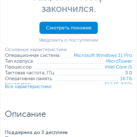
закончился.
Смотреть похожие
Уведомить о поступлении
Основные характеристики:
Операционная система:
Microsoft Windows 11 Pro
Тип корпуса:
MicroTower
Процессор:
Intel Core i5
Тактовая частота, ГГц:
3.0
Оперативная память:
16 ГБ
Накопитель:
512 ГБ (SSD)
Все характеристики
Тип видеокарты:
Встроенная
Встроенный видеоадаптер:
Intel UHD Graphics
Дополнительные
Проводная мышь
,
Проводная
аксессуары:
клавиатура
Описание
Все характеристики
Поддержка до 3 дисплеев