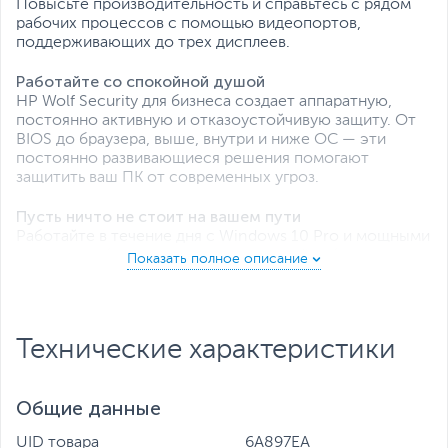
Повысьте производительность и справьтесь с рядом
рабочих процессов с помощью видеопортов,
поддерживающих до трех дисплеев.
Работайте со спокойной душой
HP Wolf Security для бизнеса создает аппаратную,
постоянно активную и отказоустойчивую защиту. От
BIOS до браузера, выше, внутри и ниже ОС — эти
постоянно развивающиеся решения помогают
защитить ваш ПК от современных угроз.
Пусть ничто не стоит на вашем пути
Работайте в течение дня с Windows 10 Pro и мощными
функциями безопасности, совместной работы и
подключения от HP.
Высокая производительность, высокая
портативность
Технические характеристики
Получите исключительное сочетание
производительности, возможности подключения и
скорости с процессором Intel® Core 12-го поколения,
Общие данные
который позволяет запускать, создавать и
подключаться быстро и надежно.
UID товара
6A897EA