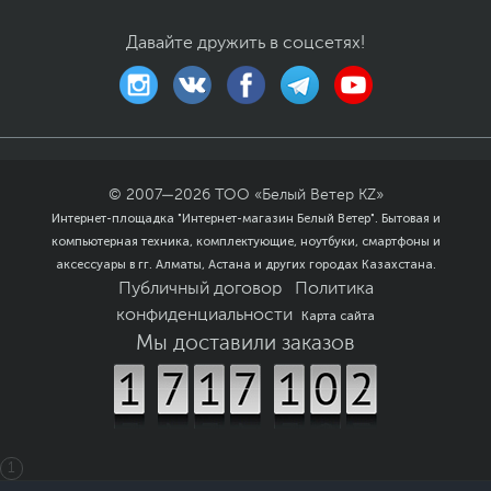
Заводские данные
Давайте дружить в соцсетях!
Срок гарантии (мес.)
12
Ссылка на сайт
www.hp.ru
производителя
Если вы заметили ошибку или неточность в описании товара,
пожалуйста, выделите текст с ошибкой и нажмите Ctrl+Enter.
Xарактеристики, комплект поставки и внешний вид данного товара
могут отличаться от указанных или могут быть изменены
© 2007—
2026
ТОО «Белый Ветер KZ»
производителем без отражения в каталоге интернет-магазина.
Интернет-площадка "Интернет-магазин Белый Ветер". Бытовая и
компьютерная техника, комплектующие, ноутбуки, смартфоны и
аксессуары в гг. Алматы, Астана и других городах Казахстана.
Публичный договор
Политика
конфиденциальности
Карта сайта
Мы доставили заказов
1