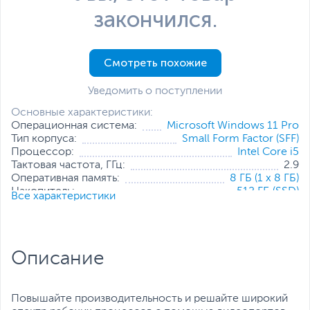
закончился.
Смотреть похожие
Уведомить о поступлении
Основные характеристики:
Операционная система:
Microsoft Windows 11 Pro
Тип корпуса:
Small Form Factor (SFF)
Процессор:
Intel Core i5
Тактовая частота, ГГц:
2.9
Оперативная память:
8 ГБ (1 x 8 ГБ)
Накопитель:
512 ГБ (SSD)
Все характеристики
Тип видеокарты:
Встроенная
Встроенный видеоадаптер:
Intel UHD Graphics 770
Дополнительные
Проводная мышь
,
Проводная
аксессуары:
клавиатура
Описание
Все характеристики
Повышайте производительность и решайте широкий