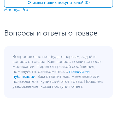
Сетевые подключения и разъемы
Отзывы наших покупателей (0)
Mneniya.Pro
Средства
LAN
коммуникации
Разъемы на передней
3 x USB 3.1 Gen 2/USB
панели
3.2 Gen 2, 1 x USB Type-
Вопросы и ответы о товаре
C, Mic-in/Line-out
Разъемы на задней
2 х USB, 3 х USB 3.0/USB
панели
3.2 Gen 1, 1 х HDMI, 1 х
RJ-45, 1 х DisplayPort,
Вопросов еще нет, будьте первым, задайте
Line-out
Функции и особенности
вопрос о товаре. Ваш вопрос появится после
модерации. Перед отправкой сообщения,
Оптическое
пожалуйста, ознакомьтесь с
Не входит в комплект
правилами
устройство
публикации
. Вам ответит наш менеджер или
поставки
пользователь, купивший этот товар. Пришлем
Звуковая карта
Realtek ALC3252
уведомление, когда поступит ответ.
Слоты расширения
1 x M.2, 1 x PCI Express
X1, 1 x PCI Express X16
Отсеки для накопителей
2.5" - 2 внутренний, 3.5"
- 1 внутренний