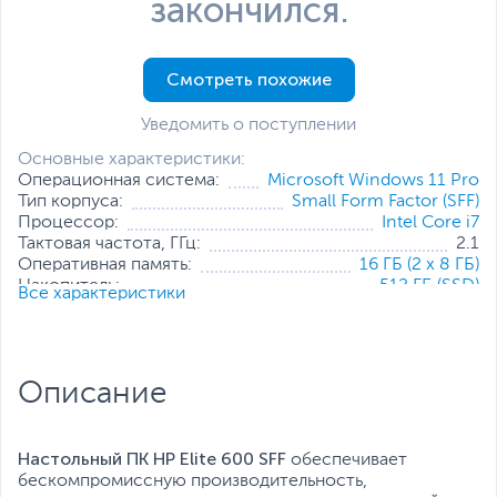
закончился.
Смотреть похожие
Уведомить о поступлении
Основные характеристики:
Операционная система:
Microsoft Windows 11 Pro
Тип корпуса:
Small Form Factor (SFF)
Процессор:
Intel Core i7
Тактовая частота, ГГц:
2.1
Оперативная память:
16 ГБ (2 x 8 ГБ)
Накопитель:
512 ГБ (SSD)
Все характеристики
Тип видеокарты:
Встроенная
Встроенный видеоадаптер:
Intel UHD Graphics 730
Дополнительные
Проводная мышь
,
Проводная
аксессуары:
клавиатура
Описание
Все характеристики
Настольный ПК HP Elite 600 SFF
обеспечивает
бескомпромиссную производительность,