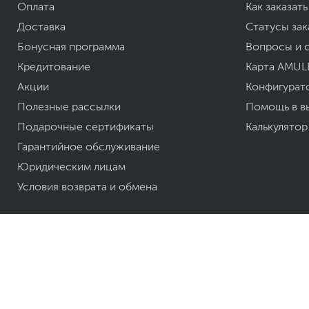
Оплата
Как заказать
Доставка
Статусы зак
Бонусная программа
Вопросы и 
Кредитование
Карта AMUL
Акции
Конфигурат
Полезные рассылки
Помощь в в
Подарочные сертификаты
Калькулятор
Гарантийное обслуживание
Юридическим лицам
Условия возврата и обмена
© 2007—
2026
ТОО «Белый Ветер KZ»
Интернет-площадка "Интернет-магазин Белый Ветер". Бытовая и компьютер
ноутбуки, смартфоны и аксессуары в гг. Алматы, Астана и других городах К
Публичный договор
Политика конфиденциальности
Ка