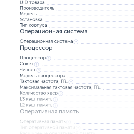
UID товара
Восемь портов USB, расположенных на передней и задней части с
Производитель
дня.
Модель
Установка
Тип корпуса
Операционная система
Операционная система
Процессор
Процессор
Сокет
Чипсет
Модель процессора
Тактовая частота, ГГц
Максимальная тактовая частота, ГГц
Количество ядер
L3 кэш-память
L2 кэш-память
Оперативная память
Оперативная память
Тип оперативной памяти
Расширение оперативной памяти