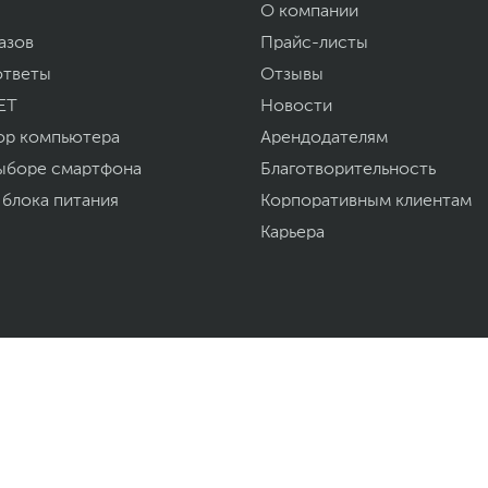
О компании
азов
Прайс-листы
ответы
Отзывы
ET
Новости
ор компьютера
Арендодателям
ыборе смартфона
Благотворительность
 блока питания
Корпоративным клиентам
Карьера
Мы доставили за
ная техника, комплектующие,
азахстана.
рта сайта