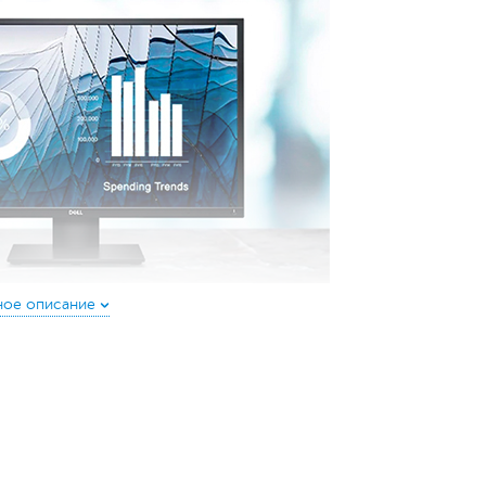
 сложные задачи. Его вес упрощает транспортировку и хранение
ном стиле, поэтому станет достойным украшением любого рабочего
и с интерфейсом VGA. Для новых моделей мониторов используйте