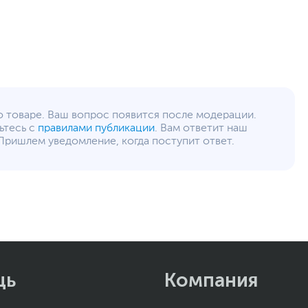
Черный
Слот для замка Kensington Lock
Беспроводная связь: Intel Wireless-AC 3165
802.11ac 1x1 + Bluetooth 4.2
15.4 х 32.8 х 30.3 см
49 х 32.5 х 39 см
4.8 кг
о товаре. Ваш вопрос появится после модерации.
7.1 кг
ьтесь с
правилами публикации
. Вам ответит наш
Пришлем уведомление, когда поступит ответ.
12
www.dell.com/ru
уйста, выделите текст с ошибкой и нажмите Ctrl+Enter.
а могут отличаться от указанных или могут быть изменены производителем
щь
Компания