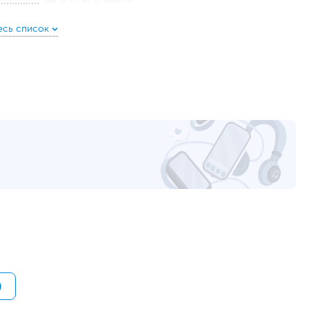
1 ТБ (HDD)
SATA
Встроенная
Intel UHD Graphics 630
GLAN, Wi-Fi, Bluetooth
2 х USB, 2 х USB 3.0/USB 3.2 Gen 1, Mic-in/Line-
out
2 х USB, 2 х USB 3.0/USB 3.2 Gen 1, 1 х VGA, 1 х
HDMI, 1 х RJ-45, Line-out
DVD+R/RW&CDRW
Realtek ALC3246
1 x PCI, 1 x PCI Express M.2, 2 х PCI Express X1, 1 x
PCI Express X16
260 Вт
)
Проводная мышь
,
Проводная клавиатура