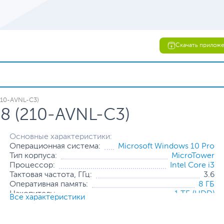
Скачать прилож
210-AVNL-С3)
88 (210-AVNL-С3)
Основные характеристики:
Операционная система:
Microsoft Windows 10 Pro
Тип корпуса:
MicroTower
Процессор:
Intel Core i3
Тактовая частота, ГГц:
3.6
Оперативная память:
8 ГБ
Накопитель:
1 ТБ (HDD)
Все характеристики
Тип видеокарты:
Встроенная
Встроенный видеоадаптер:
Intel UHD Graphics 630
Дополнительные
Проводная мышь
,
Проводная