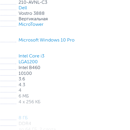
210-AVNL-С3
истемы, обеспечивают необходимые подключения в течение рабочего
Dell
Vostro 3888
Вертикальная
MicroTower
Microsoft Windows 10 Pro
Intel Core i3
LGA1200
Intel B460
10100
3.6
4.3
4
6 МБ
4 х 256 КБ
8 ГБ
DDR4
до 64 ГБ, 2 слота