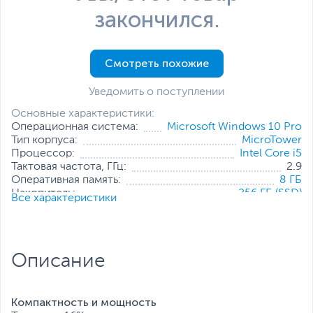
закончился.
Смотреть похожие
Уведомить о поступлении
Основные характеристики:
Операционная система:
Microsoft Windows 10 Pro
Тип корпуса:
MicroTower
Процессор:
Intel Core i5
Тактовая частота, ГГц:
2.9
Оперативная память:
8 ГБ
Накопитель:
256 ГБ (SSD)
Все характеристики
Тип видеокарты:
Встроенная
Встроенный видеоадаптер:
Intel UHD Graphics 630
Дополнительные
Проводная мышь
,
Проводная
аксессуары:
клавиатура
Описание
Все характеристики
Компактность и мощность