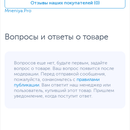
Встроенный
Intel UHD Graphics 630
Отзывы наших покупателей (0)
видеоадаптер
Сетевые подключения и разъемы
Mneniya.Pro
Средства
GLAN, Wi-Fi, Bluetooth
коммуникации
Вопросы и ответы о товаре
Разъемы на передней
2 х USB, 2 х USB 3.0/USB
панели
3.2 Gen 1, Mic-in/Line-
out
Разъемы на задней
2 х USB, 2 х USB 3.0/USB
панели
3.2 Gen 1, 1 х VGA, 1 х
Вопросов еще нет, будьте первым, задайте
HDMI, 1 х RJ-45, Line-out
вопрос о товаре. Ваш вопрос появится после
Функции и особенности
модерации. Перед отправкой сообщения,
пожалуйста, ознакомьтесь с
правилами
Оптическое
DVD+R/RW&CDRW
публикации
. Вам ответит наш менеджер или
устройство
пользователь, купивший этот товар. Пришлем
уведомление, когда поступит ответ.
Звуковая карта
Realtek ALC3246
Слоты расширения
1 x PCI, 2 х PCI Express
X1, 1 x PCI Express X16
Отсеки для накопителей
3.5" - 1 внутренний