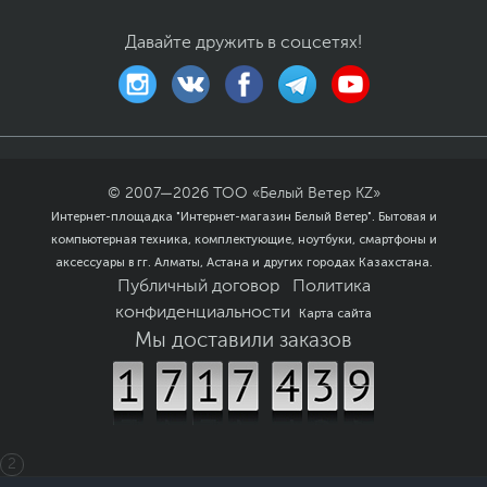
Вес изделия
4.5 кг
Давайте дружить в соцсетях!
Вес с упаковкой
6.75 кг
Заводские данные
Срок гарантии (мес.)
12
Ссылка на сайт
www.dell.com/ru
производителя
Если вы заметили ошибку или неточность в описании товара,
© 2007—
2026
ТОО «Белый Ветер KZ»
пожалуйста, выделите текст с ошибкой и нажмите Ctrl+Enter.
Интернет-площадка "Интернет-магазин Белый Ветер". Бытовая и
Xарактеристики, комплект поставки и внешний вид данного товара
компьютерная техника, комплектующие, ноутбуки, смартфоны и
могут отличаться от указанных или могут быть изменены
аксессуары в гг. Алматы, Астана и других городах Казахстана.
производителем без отражения в каталоге интернет-магазина.
Публичный договор
Политика
конфиденциальности
Карта сайта
Мы доставили заказов
2