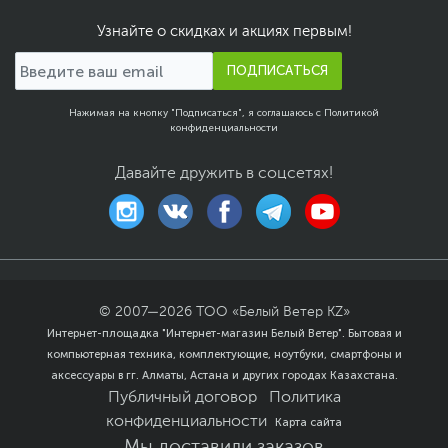
Размеры упаковки (Ш х В
48.5 х 37.5 х 38.8 см
х Г)
Узнайте о скидках и акциях первым!
Вес изделия
5 кг
ПОДПИСАТЬСЯ
Вес с упаковкой
7.3 кг
Заводские данные
Нажимая на кнопку "Подписаться", я соглашаюсь с
Политикой
конфиденциальности
Срок гарантии (мес.)
12
Давайте дружить в соцсетях!
Ссылка на сайт
www.dell.com/ru
производителя
Если вы заметили ошибку или неточность в описании товара,
пожалуйста, выделите текст с ошибкой и нажмите Ctrl+Enter.
Xарактеристики, комплект поставки и внешний вид данного товара
могут отличаться от указанных или могут быть изменены
производителем без отражения в каталоге интернет-магазина.
© 2007—
2026
ТОО «Белый Ветер KZ»
Интернет-площадка "Интернет-магазин Белый Ветер". Бытовая и
компьютерная техника, комплектующие, ноутбуки, смартфоны и
аксессуары в гг. Алматы, Астана и других городах Казахстана.
Публичный договор
Политика
конфиденциальности
Карта сайта
Мы доставили заказов