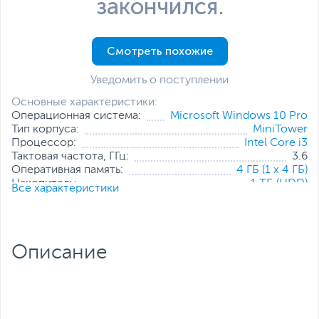
закончился.
Смотреть похожие
Уведомить о поступлении
Основные характеристики:
Операционная система:
Microsoft Windows 10 Pro
Тип корпуса:
MiniTower
Процессор:
Intel Core i3
Тактовая частота, ГГц:
3.6
Оперативная память:
4 ГБ (1 x 4 ГБ)
Накопитель:
1 ТБ (HDD)
Все характеристики
Тип видеокарты:
Встроенная
Встроенный видеоадаптер:
Intel UHD Graphics 630
Дополнительные
Проводная мышь
,
Проводная
аксессуары:
клавиатура
Описание
Все характеристики