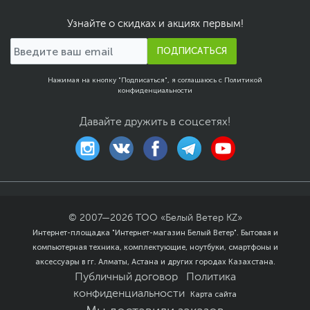
Срок гарантии (мес.)
36
Узнайте о скидках и акциях первым!
Ссылка на сайт
www.dell.com/ru
ПОДПИСАТЬСЯ
производителя
Если вы заметили ошибку или неточность в описании товара,
пожалуйста, выделите текст с ошибкой и нажмите Ctrl+Enter.
Нажимая на кнопку "Подписаться", я соглашаюсь с
Политикой
конфиденциальности
Xарактеристики, комплект поставки и внешний вид данного товара
могут отличаться от указанных или могут быть изменены
производителем без отражения в каталоге интернет-магазина.
Давайте дружить в соцсетях!
© 2007—
2026
ТОО «Белый Ветер KZ»
Интернет-площадка "Интернет-магазин Белый Ветер". Бытовая и
компьютерная техника, комплектующие, ноутбуки, смартфоны и
аксессуары в гг. Алматы, Астана и других городах Казахстана.
Публичный договор
Политика
конфиденциальности
Карта сайта