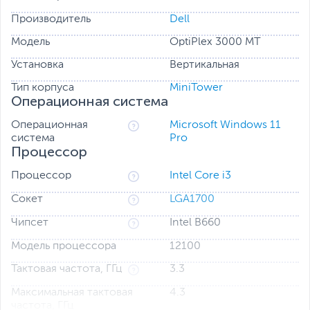
Производитель
Dell
Модель
OptiPlex 3000 MT
Установка
Вертикальная
Тип корпуса
MiniTower
Операционная система
Операционная
Microsoft Windows 11
система
Pro
Процессор
Память, которая предлагает больше
Процессор
Intel Core i3
Благодаря памяти DDR4 объемом до 64 ГБ вы можете
работать в многозадачном режиме и достигать еще
Сокет
LGA1700
большего.
Чипсет
Intel B660
Графика, которая идет дальше
Теперь OptiPlex предлагает впечатляющую графику
Модель процессора
12100
интегрированной графики Intel 12-го поколения
Тактовая частота, ГГц
3.3
Дополнительная расширяемость
Максимальная тактовая
4.3
Дополнительный порт DisplayPort поддерживает
частота, ГГц