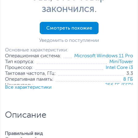
закончился.
Смотреть похожие
Уведомить о поступлении
Основные характеристики:
Операционная система:
Microsoft Windows 11 Pro
Тип корпуса:
MiniTower
Процессор:
Intel Core i3
Тактовая частота, ГГц:
3.3
Оперативная память:
8 ГБ
Накопитель:
256 ГБ (SSD)
Все характеристики
Тип видеокарты:
Встроенная
Встроенный видеоадаптер:
Intel UHD Graphics 730
Дополнительные
Проводная мышь
,
Проводная
аксессуары:
клавиатура
Описание
Все характеристики
Правильный вид