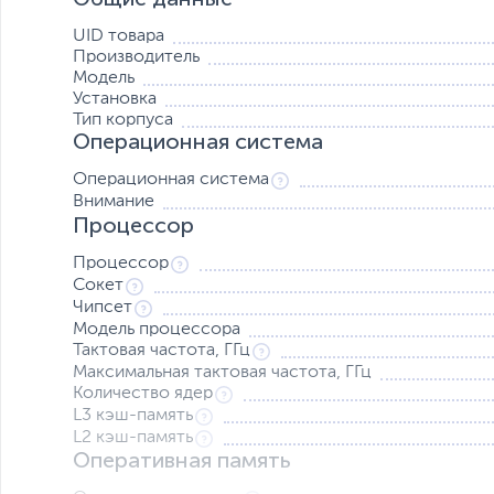
UID товара
Производитель
Модель
Установка
Тип корпуса
Операционная система
Операционная система
Внимание
Процессор
Процессор
Сокет
Чипсет
Эффективная вентиляция
Модель процессора
Чтобы играть и работать всерьез, производительность 
Тактовая частота, ГГц
уровне, а для этого требуется надлежащее охлаждени
Максимальная тактовая частота, ГГц
боковых панелях корпуса направляют воздух сквозь от
Количество ядер
видеокартой и блока питания с накопителями, поэтому 
L3 кэш-память
охлаждаются индивидуально.
L2 кэш-память
Оперативная память
Такое конструктивное решение способствует снижен
производительности системы под любыми нагрузками.