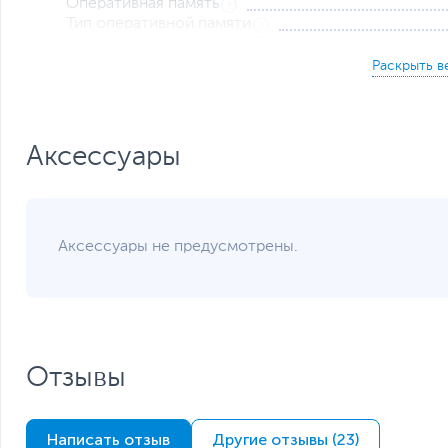
Оперативная память
Тип оперативной памяти
Подключение любой периферии
Расширение оперативной памяти
Для игровой периферии компьютер ROG Strix GA15 пре
Накопители данных
Гбит/с и два порта USB 3.2 Gen2 Type-A, а для вывода
интерфейсы HDMI 2.1 и DisplayPort 1.4a. Подключение
Накопитель
Wi-Fi 6, а к проводной – через контроллер Ethernet, 
Контроллер накопителя
динамичных онлайн-игр.
Видеокарта
Аксессуары
Тип видеокарты
Видеокарта
Объем видеопамяти
Сетевые подключения и разъемы
Аксессуары не предусмотрены.
Средства коммуникации
Разъемы на передней панели
Разъемы на задней панели
Отзывы
Функции и особенности
Оптическое устройство
Написать отзыв
Другие отзывы (23)