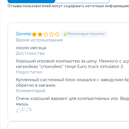
Звуковая карта
Отзывы пользователей могут содержать неточную информацию 
Слоты расширения
Описание и модели комплектующих
Данияр
Рекомендую покупать!
Время использования:
около месяца
Достоинства:
Мощность блока питания
Хороший игровой компьютер за цену. Немного с шу
Дополнительные аксессуары
Приложение Armoury Crate
натройках "спокойно" тянул Euro truck simulator 2.
Цвет, используемый в оформлении
Приложение ROG Armoury Crate представляет собой ед
Недостатки:
Дополнительно
помощью можно задать системные параметры, отрегули
Купленный системный блок оказался с заводским б
настройками, которые будут автоматически применять
обратно в магазин.
Комментарий:
Очень хороший вариант для компьютерных игр. Вед
мышь.
Размеры и вес
1
1
Размеры (Ш х В х Г)
Размеры упаковки (Ш х В х Г)
Вес изделия