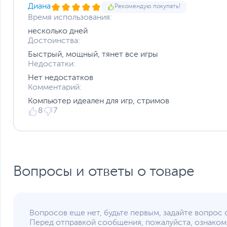
Диана
Рекомендую покупать!
Вес с упаковкой
Заводские данные
Время использования:
несколько дней
Срок гарантии (мес.)
Достоинства:
Ссылка на сайт производителя
Быстрый, мощный, тянет все игры
Если вы заметили ошибку или неточность в описании товара, пожал
Недостатки:
Xарактеристики, комплект поставки и внешний вид данного товар
без отражения в каталоге интернет-магазина.
Нет недостатков
Комментарий:
Компьютер идеален для игр, стримов
8
7
Вопросы и ответы о товаре
Вопросов еще нет, будьте первым, задайте вопрос 
Перед отправкой сообщения, пожалуйста, ознаком