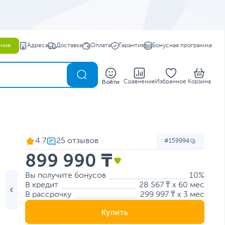
ение
Адреса
Доставка
Оплата
Гарантия
Бонусная программа
0
Войти
Сравнение
Избранное
Корзина
4.7
159994
899 990 ₸
Вы получите бонусов
10%
В кредит
28 567 ₸ x 60 мес
В рассрочку
299 997 ₸ x 3 мес
Купить