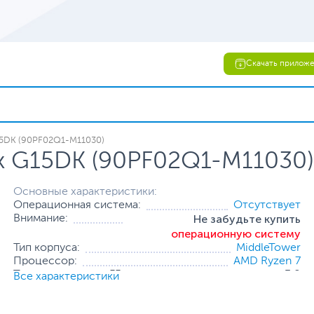
Скачать прилож
15DK (90PF02Q1-M11030)
x G15DK (90PF02Q1-M11030)
Основные характеристики:
Операционная система:
Отсутствует
Не забудьте купить
Внимание:
операционную систему
Тип корпуса:
MiddleTower
Процессор:
AMD Ryzen 7
Тактовая частота, ГГц:
3.8
Все характеристики
Оперативная память:
16 ГБ (2 x 8 ГБ)
Накопитель:
1 ТБ (SSD)