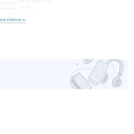
16 ГБ (2 x 8 ГБ)
DDR4
до 64 ГБ, 4 слота
длагает один порт USB-C с пропускной способностью 10
 изображения на внешний монитор или телевизор имеются
 к беспроводной сети осуществляется с помощью модуля
1 ТБ (SSD)
обладающий низкой латентностью, что немаловажно для
PCIe
Дискретная
GeForce RTX 3070
8 ГБ
GLAN, Wi-Fi, Bluetooth
1 х USB 3.0/USB 3.2 Gen 1, 1 x USB Type-C, Mic-
in, Line-out
4 х USB 3.0/USB 3.2 Gen 1, 2 x USB 3.1 Gen
2/USB 3.2 Gen 2, 1 х VGA, 1 x DVI-D, 3 x HDMI, 1 х
PS/2 (Combo), 1 х RJ-45, 3 x DisplayPort, Mic-in,
Line-in, Line-out
Не входит в комплект поставки