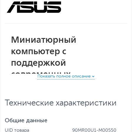
Миниатюрный
компьютер с
поддержкой
современных
комплектующих:
процессор Intel Core 13-
Технические характеристики
го поколения, графика
Intel Iris Xe*, память
Общие данные
DDR5, NVMe-накопитель
UID товара
90MR00U1-M00550