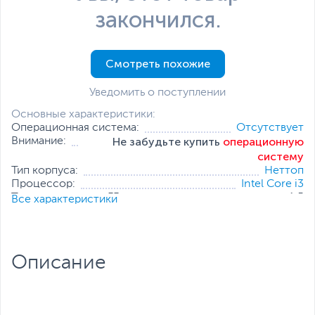
закончился.
Смотреть похожие
Уведомить о поступлении
Основные характеристики:
Операционная система:
Отсутствует
Не забудьте купить
операционную
Внимание:
систему
Тип корпуса:
Неттоп
Процессор:
Intel Core i3
Тактовая частота, ГГц:
1.5
Все характеристики
Оперативная
Не входит в комплект
память:
поставки
Накопитель:
Не входит в комплект поставки
Тип видеокарты:
Встроенная
Описание
Встроенный видеоадаптер:
Intel UHD Graphics
Все характеристики