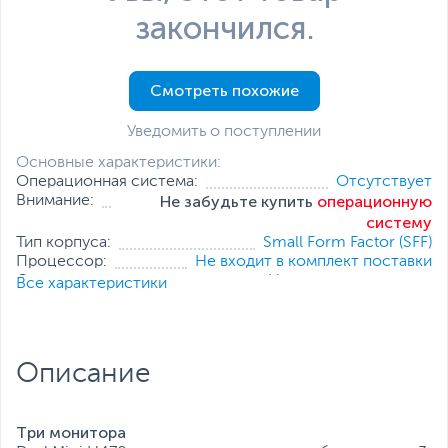
закончился.
Смотреть похожие
Уведомить о поступлении
Основные характеристики:
Операционная система:
Отсутствует
Не забудьте купить
операционную
Внимание:
систему
Тип корпуса:
Small Form Factor (SFF)
Процессор:
Не входит в комплект поставки
Оперативная
Не входит в комплект
Все характеристики
память:
поставки
Накопитель:
Не входит в комплект поставки
Тип видеокарты:
Отсутствует
Все характеристики
Описание
Три монитора