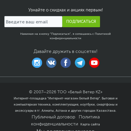
Одновременное
Узнайте о скидках и акциях первым!
подключение трех
мониторов
Размеры и вес
ПОДПИСАТЬСЯ
Размеры (Ш х В х Г)
8 х 15.6 х 16.5 см
Нажимая на кнопку "Подписаться", я соглашаюсь с
Политикой
конфиденциальности
Размеры упаковки (Ш х В
29.4 х 12.5 х 20.6 см
х Г)
Давайте дружить в соцсетях!
Вес изделия
0.9 кг
Вес с упаковкой
1.89 кг
Заводские данные
Срок гарантии (мес.)
36
Ссылка на сайт
www.asrock.com
© 2007—
2026
ТОО «Белый Ветер KZ»
производителя
Интернет-площадка "Интернет-магазин Белый Ветер". Бытовая и
Если вы заметили ошибку или неточность в описании товара,
компьютерная техника, комплектующие, ноутбуки, смартфоны и
пожалуйста, выделите текст с ошибкой и нажмите Ctrl+Enter.
аксессуары в гг. Алматы, Астана и других городах Казахстана.
Xарактеристики, комплект поставки и внешний вид данного товара
Публичный договор
Политика
могут отличаться от указанных или могут быть изменены
конфиденциальности
Карта сайта
производителем без отражения в каталоге интернет-магазина.