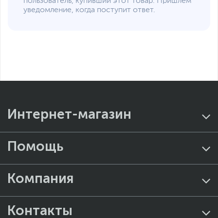
пользователь, купивший этот товар. Пришлем
Kensington Lock
уведомление, когда поступит ответ.
Дополнительно
Поддерживает
процессоры Intel с TDP
не более 65 Вт
Графическое ядро
зависит от
установленного
процессора
Поддержка кулера S-
1200, макс. высота - 46
мм
Интернет-магазин
Форм-фактор
материнской платы
Mini-STX
Помощь
Поддержка массивов
HDD RAID 0/1
Один слот Ultra М.2
универсальный SATA +
Компания
PCI-E 3x4
Один слот Hyper М.2
PCI-E 4x4
Контакты
Разъем М.2 Key E для
модуля Wi-Fi + BT