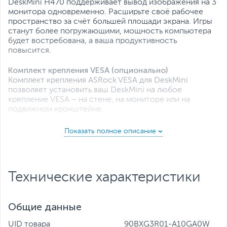
DeskMini H470 поддерживает вывод изображения на 3
монитора одновременно. Расширьте своё рабочее
пространство за счёт большей площади экрана. Игры
станут более погружающими, мощность компьютера
будет востребована, а ваша продуктивность
повысится.
Комплект крепления VESA (опционально)
Комплект крепления ASRock VESA для DeskMini
позволяет установить ваш DeskMini на любое
крепление VESA – на стене, на мониторе или на
подвижном кронштейне.
Комплект M.2 Wi-Fi (опционально)
Комплект ASRock M.2 Wi-Fi состоит из модуля Intel AC-
3168 M.2 Wi-Fi и двух антенн, что обеспечивает
беспроводную связь для ПК серии DeskMini.
Технические характеристики
Общие данные
UID товара
90BXG3R01-A10GA0W