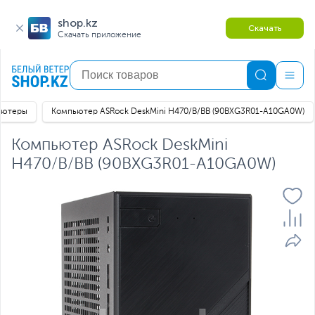
shop.kz
Скачать
Скачать приложение
ьютеры
Компьютер ASRock DeskMini H470/B/BB (90BXG3R01-A10GA0W)
Компьютер ASRock DeskMini
H470/B/BB (90BXG3R01-A10GA0W)