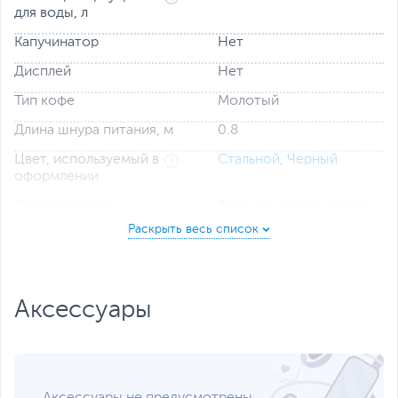
для воды, л
Капучинатор
Нет
Дисплей
Нет
Тип кофе
Молотый
Длина шнура питания, м
0.8
Цвет, используемый в
Стальной
,
Черный
оформлении
Дополнительно
Функция «Капля-стоп»
Многоразовый съемный
фильтр
Плита автоподогрева
Кофейник на 12 чашек
Размеры и вес
Аксессуары
Размеры (Ш х В х Г)
17.3 x 30 x 24.6 см
Размеры упаковки (Ш х В
27 x 31 x 18 см
х Г)
Вес изделия
1.3 кг
Аксессуары не предусмотрены.