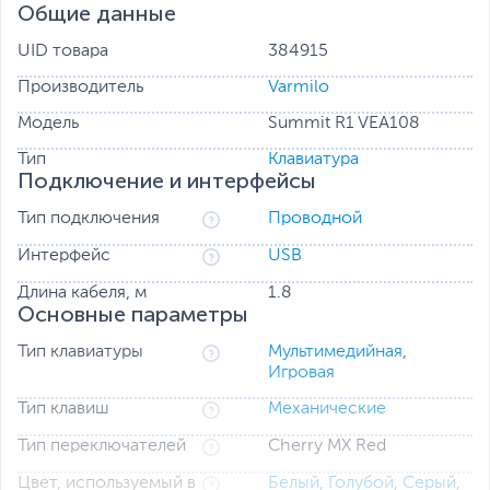
Общие данные
UID товара
384915
Производитель
Varmilo
Модель
Summit R1 VEA108
Тип
Клавиатура
Подключение и интерфейсы
Тип подключения
Проводной
Интерфейс
USB
Длина кабеля, м
1.8
Основные параметры
Тип клавиатуры
Мультимедийная
,
Игровая
Тип клавиш
Механические
Тип переключателей
Cherry MX Red
Цвет, используемый в
Белый
,
Голубой
,
Серый
,