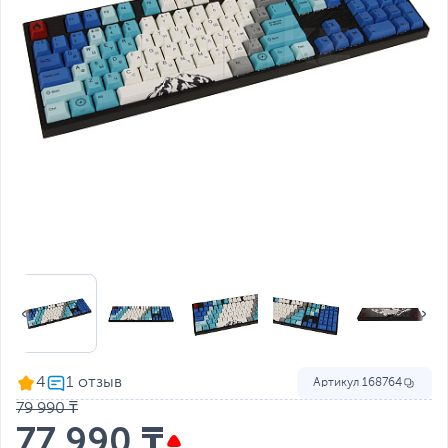
4
Артикул
168764
79 990 ₸
77 990 ₸