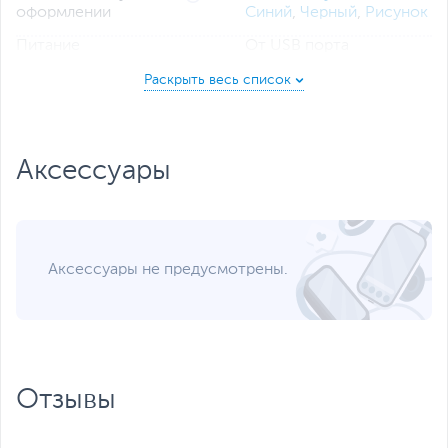
оформлении
Синий
,
Черный
,
Рисунок
Питание
От USB порта
Дополнительно
Три положения высоты
клавиатуры
Кейкапы из
износостойкого и
долговечного пластика
Аксессуары
PBT
Гравировка на клавишах
по инновационной
технологии dye-sub
Функциональность
Аксессуары не предусмотрены.
Цифровой блок
Есть
Раскладка клавиатуры
Русская
,
Английская
Клавиши быстрого
6 мультимедийных
доступа
клавиш
4 клавиши быстрого
Отзывы
доступа - Калькулятор,
Мой компьютер, Музыка,
Почта