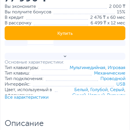
Вы экономите
2 000 ₸
Вы получите бонусов
15%
В кредит
2 476 ₸ x 60 мес
В рассрочку
6 499 ₸ x 12 мес
Купить
Основные характеристики:
Тип клавиатуры:
Мультимедийная
,
Игровая
Тип клавиш:
Механические
Тип подключения:
Проводной
Интерфейс:
USB
Цвет, используемый в
Белый
,
Голубой
,
Серый
,
оформлении:
Синий
,
Черный
,
Рисунок
Все характеристики
Тип переключателей:
Cherry MX Red
Питание:
От USB порта
Все характеристики
Описание