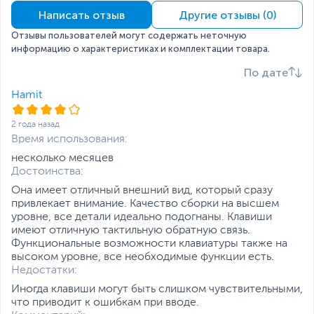
Написать отзыв
Другие отзывы (0)
Игровой режим
Да
Размеры и вес
Отзывы пользователей могут содержать неточную
информацию о характеристиках и комплектации товара.
Размеры (Ш х В х Г)
43.8 х 3.5 х 13 см
По дате
Размеры упаковки (Ш х В
50 х 21 х 6.3 см
Hamit
х Г)
Вес изделия
1.32 кг
2 года назад
Время использования:
Вес с упаковкой
2.06 кг
несколько месяцев
Упаковка
RTL
Достоинства:
Заводские данные
Она имеет отличный внешний вид, который сразу
привлекает внимание. Качество сборки на высшем
Срок гарантии (мес.)
12
уровне, все детали идеально подогнаны. Клавиши
Если вы заметили ошибку или неточность в описании товара,
имеют отличную тактильную обратную связь.
пожалуйста, выделите текст с ошибкой и нажмите Ctrl+Enter.
Функциональные возможности клавиатуры также на
Xарактеристики, комплект поставки и внешний вид данного товара
высоком уровне, все необходимые функции есть.
могут отличаться от указанных или могут быть изменены
Недостатки:
производителем без отражения в каталоге интернет-магазина.
Иногда клавиши могут быть слишком чувствительными,
что приводит к ошибкам при вводе.