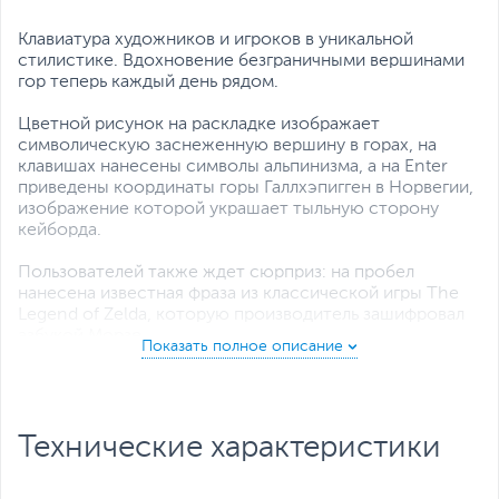
Клавиатура художников и игроков в уникальной
стилистике. Вдохновение безграничными вершинами
гор теперь каждый день рядом.
Цветной рисунок на раскладке изображает
символическую заснеженную вершину в горах, на
клавишах нанесены символы альпинизма, а на Enter
приведены координаты горы Галлхэпигген в Норвегии,
изображение которой украшает тыльную сторону
кейборда.
Пользователей также ждет сюрприз: на пробел
нанесена известная фраза из классической игры The
Legend of Zelda, которую производитель зашифровал
азбукой Морзе.
Помимо этого, в девайсе предусмотрена
возможность индивидуальной ручной настройки
каждой отдельной клавиатуры с сохранением
Технические характеристики
максимально приятных тактильных ощущений нажатия,
печати и непревзойденного качества.