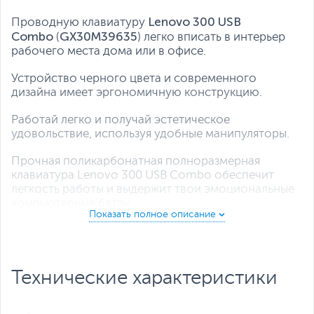
Lenovo 300 USB
Проводную клавиатуру
Combo
GX30M39635
(
) легко вписать в интерьер
рабочего места дома или в офисе.
Устройство черного цвета и современного
дизайна имеет эргономичную конструкцию.
Работай легко и получай эстетическое
удовольствие, используя удобные манипуляторы.
Прочная поликарбонатная полноразмерная
клавиатура Lenovo 300 USB Combo обеспечит
легкость работы и выдержит твои эмоциональные
компьютерные батлы.
Каждая клавиша мембранной конструкции
мгновенно реагирует на нажатия, обеспечивая
почти бесшумную работу.
Технические характеристики
Ни одна твоя команда не останется
невыполненной!