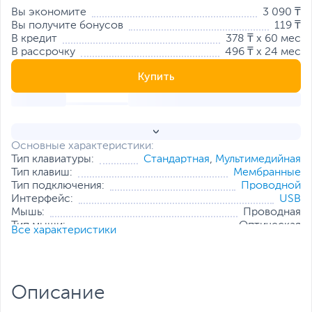
Вы экономите
3 090 ₸
Вы получите бонусов
119 ₸
В кредит
378 ₸ x 60 мес
В рассрочку
496 ₸ x 24 мес
Купить
Основные характеристики:
Тип клавиатуры:
Стандартная
,
Мультимедийная
Тип клавиш:
Мембранные
Тип подключения:
Проводной
Интерфейс:
USB
Мышь:
Проводная
Тип мыши:
Оптическая
Все характеристики
Цвет, используемый в
Оранжевый
,
оформлении:
Черный
Питание:
От USB порта
Материал корпуса:
Пластик
Описание
Все характеристики