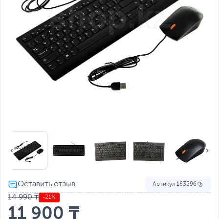
Артикул
183596
14 990 ₸
-21%
11 900 ₸