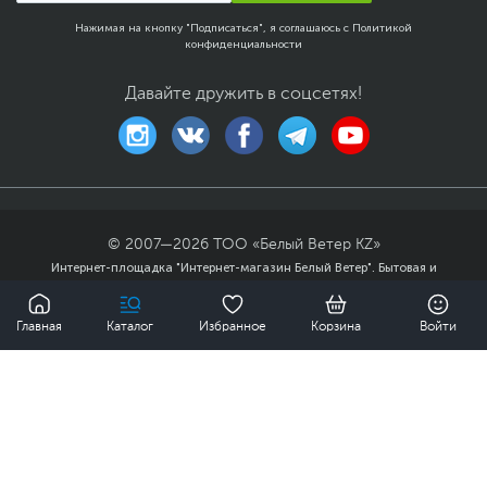
Нажимая на кнопку "Подписаться", я соглашаюсь с
Политикой
конфиденциальности
Давайте дружить в соцсетях!
© 2007—
2026
ТОО «Белый Ветер KZ»
Интернет-площадка "Интернет-магазин Белый Ветер". Бытовая и
компьютерная техника, комплектующие, ноутбуки, смартфоны и
0
аксессуары в гг. Алматы, Астана и других городах Казахстана.
Главная
Каталог
Избранное
Корзина
Войти
Публичный договор
Политика
конфиденциальности
Карта сайта
11 900 ₸
Купить
Мы доставили заказов