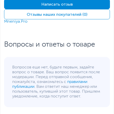
клавиатура; 11.1 х 6.3 х 2
Написать отзыв
см - мышь
Отзывы наших покупателей (0)
Размеры упаковки (Ш х В
55 х 17.8 х 4.5 см
х Г)
Mneniya.Pro
Вес изделия
0.58 кг - клавиатура;
0.12 кг - мышь
Вес с упаковкой
0.97 кг
Вопросы и ответы о товаре
Упаковка
RTL
Заводские данные
Срок гарантии (мес.)
12
Вопросов еще нет, будьте первым, задайте
вопрос о товаре. Ваш вопрос появится после
Ссылка на сайт
www.lenovo.com
модерации. Перед отправкой сообщения,
производителя
пожалуйста, ознакомьтесь с
правилами
Если вы заметили ошибку или неточность в описании товара,
публикации
. Вам ответит наш менеджер или
пожалуйста, выделите текст с ошибкой и нажмите Ctrl+Enter.
пользователь, купивший этот товар. Пришлем
Xарактеристики, комплект поставки и внешний вид данного товара
уведомление, когда поступит ответ.
могут отличаться от указанных или могут быть изменены
производителем без отражения в каталоге интернет-магазина.