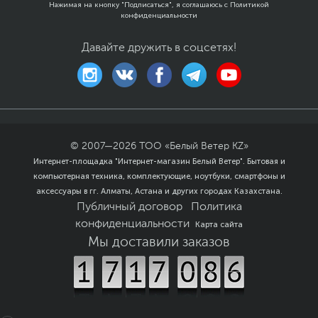
Двусторонние голосовые звонки
Нажимая на кнопку "Подписаться", я соглашаюсь с
Политикой
конфиденциальности
Говорите и слышите легко и четко
Поддержка двусторонних голосовых звонков с четким
захватом звука и громкой передачей, что позволяет
Давайте дружить в соцсетях!
без труда общаться с близкими, независимо от
расстояния.
Гибкое вращение
Защитите свой дом с помощью простого
дистанционного управления
Двухмоторный подвес с углом обзора 360° по
© 2007—
2026
ТОО «Белый Ветер KZ»
горизонтали и 109° по вертикали позволяет
Интернет-площадка "Интернет-магазин Белый Ветер". Бытовая и
дистанционно управлять поворотом и наклоном для
компьютерная техника, комплектующие, ноутбуки, смартфоны и
гибкого мониторинга дома.
аксессуары в гг. Алматы, Астана и других городах Казахстана.
Публичный договор
Политика
конфиденциальности
Карта сайта
Мы доставили заказов