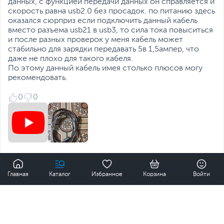
данных, с функцией передачи данных он справляется и
скорость равна usb2.0 без просадок. по питанию здесь
оказался сюрприз если подключить данный кабель
вместо разъема usb21 в usb3, то сила тока повыситься
и после разных проверок у меня кабель может
стабильно для зарядки передавать 5в 1,5ампер, что
даже не плохо для такого кабеля.
По этому данный кабель имея столько плюсов могу
рекомендовать.
0
0
Рустам
0
Главная
Каталог
Избранное
Корзина
Войти
4 года назад
Время использования:
несколько дней
Достоинства: