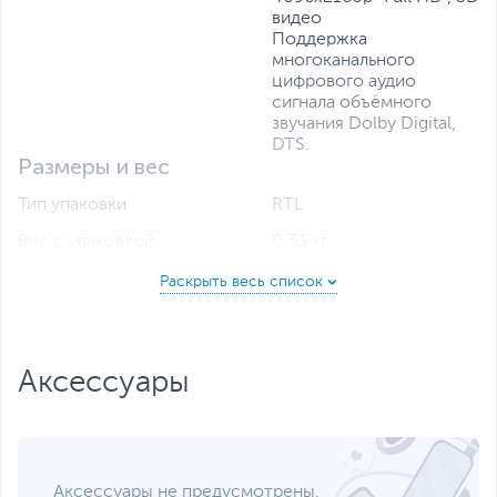
видео
Поддержка
многоканального
цифрового аудио
сигнала объёмного
звучания Dolby Digital,
DTS.
Размеры и вес
Тип упаковки
RTL
Вес с упаковкой
0.33 кг
Заводские данные
Срок гарантии (мес.)
1
Ссылка на сайт
svc.com.kz
производителя
Аксессуары
Если вы заметили ошибку или неточность в описании товара,
пожалуйста, выделите текст с ошибкой и нажмите Ctrl+Enter.
Xарактеристики, комплект поставки и внешний вид данного товара
могут отличаться от указанных или могут быть изменены
производителем без отражения в каталоге интернет-магазина.
Аксессуары не предусмотрены.