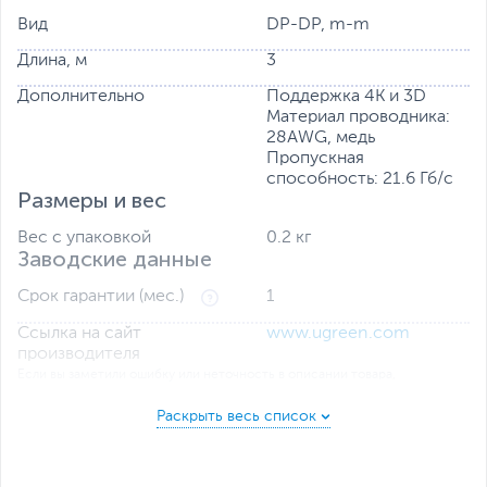
Вид
DP-DP, m-m
Длина, м
3
Дополнительно
Поддержка 4К и 3D
Материал проводника:
28AWG, медь
Пропускная
способность: 21.6 Гб/с
Размеры и вес
Вес с упаковкой
0.2 кг
Заводские данные
Срок гарантии (мес.)
1
Ссылка на сайт
www.ugreen.com
производителя
Если вы заметили ошибку или неточность в описании товара,
пожалуйста, выделите текст с ошибкой и нажмите Ctrl+Enter.
Xарактеристики, комплект поставки и внешний вид данного товара
могут отличаться от указанных или могут быть изменены
производителем без отражения в каталоге интернет-магазина.