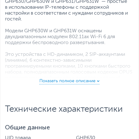
GHP630/GHP630W и GHP631/GHP631W — простые
в использовании IP-телефоны с поддержкой
настройки в соответствии с нуждами сотрудников и
гостей.
Модели GHP630W и GHP631W оснащены
двухдиапазонным модулем 802.11ax Wi-Fi 6 для
поддержки беспроводного развертывания.
Это устройства с HD-динамиком, 2 SIP-аккаунтами
(линиями), 6 контекстно-зависимыми
программируемыми кнопками, 10 кнопками быстрого
набора, полнодиапазонным голосовым кодеком OPUS
и алгоритмом устойчивости к джиттеру, который
компенсирует потерю до 30 % пакетов, сохраняя
высокое качество передачи голоса.
Технические характеристики
Общие данные
UID товара
GHP630