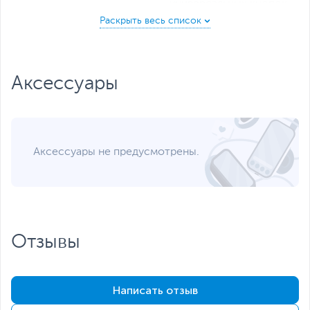
универсальных кнопок
линии
1 коммутируемый 100
Мбит/с гигабитный
ethernet порт с
автоопределением с
Аксессуары
поддержкой PoE
HD аудио с поддержкой
большинства кодеков,
включая
широкополосные
кодеки G.722 и Opus
Аксессуары не предусмотрены.
Аудиоконференции (до 3
участников) для удобной
организации
совместных звонков
Инициализация
устройств и управление
Отзывы
ими онлайн с помощью
GDMS
Разъем USB Type-C для
зарядки внешних
Написать отзыв
устройств (макс. 500
мА)