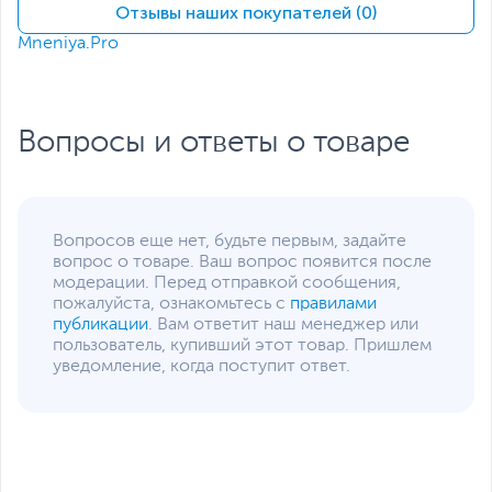
Отзывы наших покупателей (0)
Совместимость со
слуховыми аппаратами
Mneniya.Pro
(HAC)
Громкая связь
Размеры и вес
Вопросы и ответы о товаре
Размеры (Ш х В х Г)
21 x 14.7 x 8.9 см
Размеры упаковки (Ш х В
24.7 x 17 x 9 см
х Г)
Вес изделия
0.6 кг
Вопросов еще нет, будьте первым, задайте
вопрос о товаре. Ваш вопрос появится после
Вес с упаковкой
0.8 кг
модерации. Перед отправкой сообщения,
Упаковка
RTL
пожалуйста, ознакомьтесь с
правилами
Заводские данные
публикации
. Вам ответит наш менеджер или
пользователь, купивший этот товар. Пришлем
Срок гарантии (мес.)
12
уведомление, когда поступит ответ.
Ссылка на сайт
www.grandstream.com
производителя
Если вы заметили ошибку или неточность в описании товара,
пожалуйста, выделите текст с ошибкой и нажмите Ctrl+Enter.
Xарактеристики, комплект поставки и внешний вид данного товара