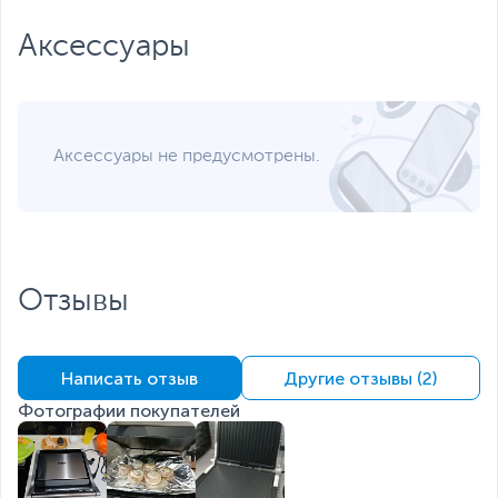
Длина шнура - 0.85 м
Размеры и вес
Аксессуары
Размеры (Ш х В х Г)
34 х 14 х 34 см
Размеры упаковки (Ш х В
39 х 39.2 х 17.2 см
х Г)
Аксессуары не предусмотрены.
Вес изделия
5.5 кг
Вес с упаковкой
5.9 кг
Заводские данные
Срок гарантии (мес.)
12
Отзывы
Ссылка на сайт
www.kitfort.ru
производителя
Если вы заметили ошибку или неточность в описании товара,
пожалуйста, выделите текст с ошибкой и нажмите Ctrl+Enter.
Написать отзыв
Другие отзывы (2)
Xарактеристики, комплект поставки и внешний вид данного товара
могут отличаться от указанных или могут быть изменены
Фотографии покупателей
производителем без отражения в каталоге интернет-магазина.