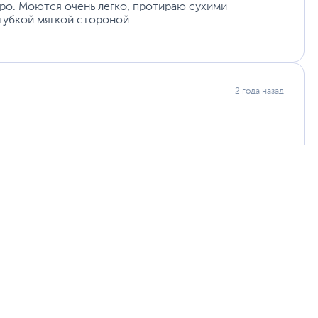
тро. Моются очень легко, протираю сухими
губкой мягкой стороной.
2 года назад
тью, которая позволяет использовать его для самых
 гарантируют долговечность и стойкость к износу.
ании, но и отлично вписывается в современный
ремя и усилия в процессе эксплуатации.
ошение цены и качества.
вная жизнь стала значительно проще и комфортнее.
мощником в быту. Радует стабильное качество,