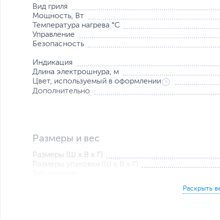
Вид гриля
Мощность, Вт
Температура нагрева °С
Управление
Безопасность
Индикация
Длина электрошнура, м
Цвет, используемый в оформлении
Дополнительно
Размеры и вес
Размеры (Ш х В х Г)
Размеры упаковки (Ш х В х Г)
Вес изделия
Вес с упаковкой
Заводские данные
Срок гарантии (мес.)
Ссылка на сайт производителя