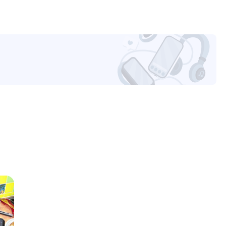
уйста, выделите текст с ошибкой и нажмите Ctrl+Enter.
а могут отличаться от указанных или могут быть изменены производителем