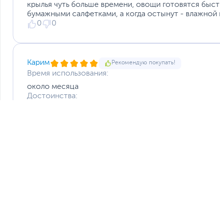
крылья чуть больше времени, овощи готовятся быс
бумажными салфетками, а когда остынут - влажной 
0
0
Карим
Рекомендую покупать!
Время использования:
около месяца
Достоинства:
Изделие обладает превосходной рабочей поверхнос
разнообразных задач. Материалы высокого качества
Продуманный дизайн не только удобен в использов
интерьер. Легкость в уходе значительно экономит в
Недостатки:
Сложно назвать явные недостатки, учитывая соотн
Комментарий:
После приобретения данного товара, моя повседне
Отсутствие прилипания делает его незаменимым по
которое не ухудшается со временем.
0
0