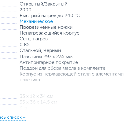
Открытый/Закрытый
2000
Быстрый нагрев до 240 °C
Механическое
Прорезиненные ножки
Ненагревающийся корпус
Сеть, нагрев
0.85
Стальной, Черный
Пластины 297 х 235 мм
Антипригарное покрытие
Поддон для сбора масла в комплекте
Корпус из нержавеющей стали с элементами
пластика
33 х 12 х 34 см
35 х 36 х 14.5 см
3 кг
3.28 кг
12
www.centek.ru