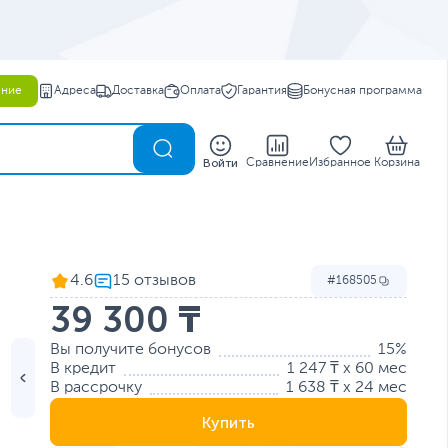
ение
Адреса
Доставка
Оплата
Гарантия
Бонусная программа
0
Войти
Сравнение
Избранное
Корзина
4.6
168505
39 300 ₸
Вы получите бонусов
15%
В кредит
1 247 ₸ x 60 мес
В рассрочку
1 638 ₸ x 24 мес
Купить