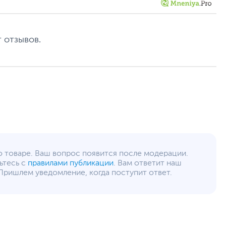
 отзывов.
язь), Windows 10 64-разрядная (Bluetooth), macOS 10.12
о товаре. Ваш вопрос появится после модерации.
ней версии (проводная связь), Android 6.0 или более
ьтесь с
правилами публикации
. Вам ответит наш
Пришлем уведомление, когда поступит ответ.