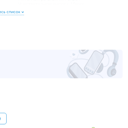
Чувствительная высота: 10mm
Потребляемая мощность 0.3 Вт
тивное рисование
Емкость аккумулятора 2500 мАч
ы 6 клавиш быстрого доступа. Каждая клавиша может
Технология пера - EMR без батареек
нации клавиш клавиатуры, левая и правая кнопки мыши,
Беспроводное соединение Bluetooth 5.0
у, например, блокировка экрана и выключение
Время работы в режиме ожидания 18 часов
 на клавишах пера, что значительно повышает
Время зарядки 5 В 1 А: около 3 часов; 5 В 0.5 А:
около 11 часов
сокой стабильностью
ожете беспроводным способом подключить свой Mac
42.9 x 26 x 0.9 см
у охвату и быстрой и стабильной скорости передачи
46 x 29 x 5 см
зможности для вашего творчества. Кроме того, вы также
1.14 кг
droid-устройствам через Bluetooth.
2.17 кг
RTL
ьзования
у творческую деятельность в течение всего дня.
жете заряжать его во время сна в течение 3 часов,
12
ени работы.
www.huion.com
уйста, выделите текст с ошибкой и нажмите Ctrl+Enter.
а могут отличаться от указанных или могут быть изменены производителем
)