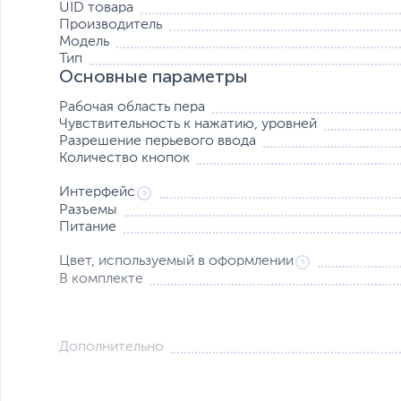
UID товара
Производитель
Модель
Тип
Основные параметры
Рабочая область пера
Чувствительность к нажатию, уровней
Разрешение перьевого ввода
Количество кнопок
Интерфейс
Разъемы
Питание
Интеллектуальный ЖК-экран для получения информац
Inspiroy Giano оснащен интеллектуальным ЖК-экраном,
Цвет, используемый в оформлении
устройства.
В комплекте
PenTech 3.0, рисование с большей стабильностью
Беспроводная ручка PW517 с технологией PenTech 3.0 
благодаря более низкому расположению пера, что позв
Дополнительно
Она также поддерживает функцию наклона ±60° и 8192 
предоставляем вам войлочные наконечники в держател