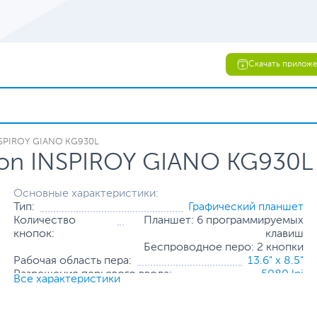
Скачать прилож
NSPIROY GIANO KG930L
ion INSPIROY GIANO KG930L
Основные характеристики:
Тип:
Графический планшет
Количество
Планшет: 6 программируемых
кнопок:
клавиш
Беспроводное перо: 2 кнопки
Рабочая область пера:
13.6" x 8.5"
Разрешение перьевого ввода:
5080 lpi
Все характеристики
Интерфейс:
USB Type-C
В комплекте:
Беспроводное перо
,
Наконечники для стилуса
,