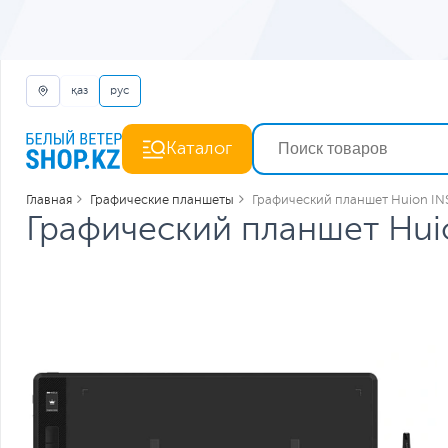
қаз
рус
Каталог
Главная
Графические планшеты
Графический планшет Huion I
Графический планшет Hu