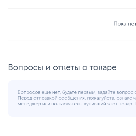
Пока нет
Вопросы и ответы о товаре
Гибкие возможности подключения и совместимость
Поддерживаемые версии: Windows 7/8/8.1 (проводная св
Вопросов еще нет, будьте первым, задайте вопрос 
или более поздней версии, ChromeOS 88 или более позд
Перед отправкой сообщения, пожалуйста, ознаком
поздней версии (Bluetooth).
менеджер или пользователь, купивший этот товар. 