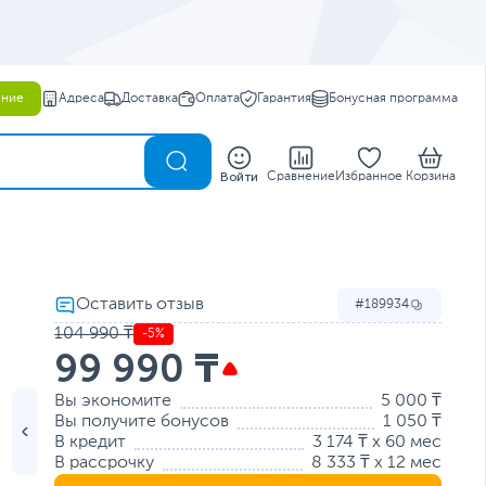
ение
Адреса
Доставка
Оплата
Гарантия
Бонусная программа
0
Войти
Сравнение
Избранное
Корзина
189934
104 990 ₸
-5%
99 990 ₸
Вы экономите
5 000 ₸
Вы получите бонусов
1 050 ₸
В кредит
3 174 ₸ x 60 мес
В рассрочку
8 333 ₸ x 12 мес