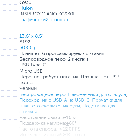
G930L
Huion
INSPIROY GIANO KG930L
Графический планшет
13.6" x 8.5"
8192
5080 lpi
Планшет: 6 программируемых клавиш
Беспроводное перо: 2 кнопки
USB Type-C
Micro USB
Перо: не требует питания, Планшет: от USB-
ии в режиме реального времени
порта
 который позволяет в любое время проверять состояние
Черный
Беспроводное перо
,
Наконечники для стилуса
,
Переходник с USB-A на USB-C
,
Перчатка для
плавного скольжения руки
,
Подставка для
(технология Huion) обеспечивает большую стабильность
стилуса
оляет получить реалистичный эффект при рисовании.
Расстояние связи 5-10 м
Поддержка наклона:±60°
уровня чувствительности к давлению. Мы также
Частота опроса: ＞220PPS
е для ручки, которые улучшают трение между
Интеллектуальный ЖК-экран