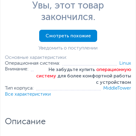
Увы, этот товар
закончился.
Смотреть похожие
Уведомить о поступлении
Основные характеристики:
Операционная система:
Linux
Не забудьте купить
операционную
Внимание:
систему
для более комфортной работы
с устройством
Тип корпуса:
MiddleTower
Процессор:
AMD
Все характеристики
Тактовая частота, ГГц:
1.35
Оперативная память:
4 ГБ
Накопитель:
120 ГБ (SSD)
Тип видеокарты:
Встроенная
Описание
Встроенный видеоадаптер:
AMD Radeon R2
Дополнительные
Проводная мышь
,
Проводная
аксессуары:
клавиатура