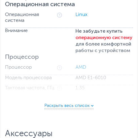
Операционная система
Операционная
Linux
система
Не забудьте купить
Внимание
операционную систему
для более комфортной
работы с устройством
Процессор
Процессор
AMD
Модель процессора
AMD E1-6010
Тактовая частота, ГГц
1.35
Количество ядер
2
L2 кэш-память
1 МБ
Оперативная память
Оперативная память
4 ГБ
Аксессуары
Тип оперативной
DDR3