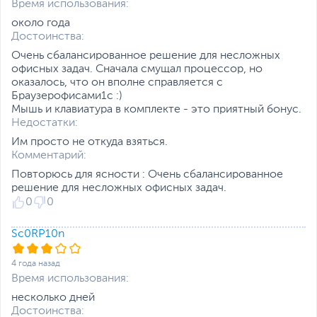
Время использования:
Оптическое
Не входит в комплект
около года
устройство
поставки
Достоинства:
Слоты расширения
1 x PCI Express X16
Очень сбалансированное решение для несложных
офисных задач. Сначала смущал процессор, но
Отсеки для накопителей
2.5" - 2 внутренний, 5.25"
оказалось, что он вполне справляется с
- 1 внешний, 3.5" - 3
Браузерофисами1с :)
внутренних
Мышь и клавиатура в комплекте - это приятный бонус.
Недостатки:
Мощность блока
350 Вт
питания
Им просто не откуда взяться.
Комментарий:
Дополнительные
Проводная мышь
,
аксессуары
Проводная клавиатура
Повторюсь для ясности : Очень сбалансированное
решение для несложных офисных задач.
Цвет, используемый в
Черный
0
0
оформлении
Внешний вид корпуса и
Внимание
Sc0RP10n
периферия, может
отличаться от
4 года назад
изображения на сайте
Время использования:
,
Разъемы подключения
несколько дней
могут отличаться,
Достоинства: