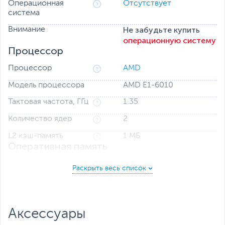
Операционная
Отсутствует
система
Не забудьте купить
Внимание
операционную систему
Процессор
Процессор
AMD
Модель процессора
AMD E1-6010
Тактовая частота, ГГц
1.35
Количество ядер
2
L2 кэш-память
1 МБ
Оперативная память
Оперативная память
4 ГБ
Тип оперативной
DDR3
памяти
Расширение
до 32 ГБ, 2 слота
Аксессуары
оперативной памяти