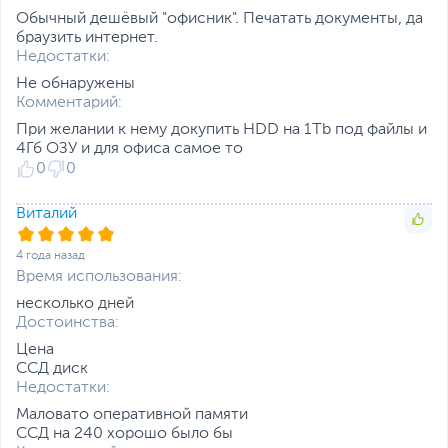
уточняйте при заказе
Обычный дешёвый "офисник". Печатать документы, да
браузить интернет.
Дополнительно
Данная комплектация
Недостатки:
действительна с 27
октября 2020 года
Не обнаружены
Размеры и вес
Комментарий:
При желании к нему докупить HDD на 1Tb под файлы и
Размеры (Ш х В х Г)
18 х 41 х 39 см
4Гб ОЗУ и для офиса самое то
0
0
Вес изделия
4.2 кг
Вес с упаковкой
6 кг
Виталий
Заводские данные
Срок гарантии (мес.)
12
4 года назад
Время использования:
Если вы заметили ошибку или неточность в описании товара,
пожалуйста, выделите текст с ошибкой и нажмите Ctrl+Enter.
несколько дней
Xарактеристики, комплект поставки и внешний вид данного товара
Достоинства:
могут отличаться от указанных или могут быть изменены
Цена
производителем без отражения в каталоге интернет-магазина.
ССД диск
Недостатки:
Маловато оперативной памяти
ССД на 240 хорошо было бы