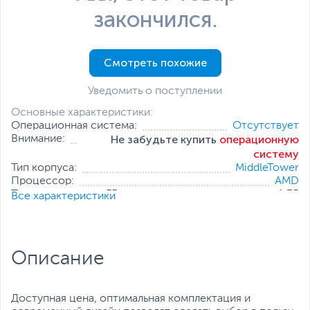
закончился.
Смотреть похожие
Уведомить о поступлении
Основные характеристики:
Операционная система:
Отсутствует
Не забудьте купить
операционную
Внимание:
систему
Тип корпуса:
MiddleTower
Процессор:
AMD
Тактовая частота, ГГц:
1.35
Все характеристики
Оперативная память:
4 ГБ
Накопитель:
120 ГБ (SSD)
Тип видеокарты:
Встроенная
Встроенный видеоадаптер:
AMD Radeon R2
Описание
Дополнительные
Проводная мышь
,
Проводная
аксессуары:
клавиатура
Все характеристики
Доступная цена, оптимальная комплектация и