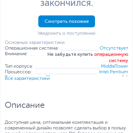
закончился.
Смотреть похожие
Уведомить о поступлении
Основные характеристики:
Операционная система:
Отсутствует
Не забудьте купить
операционную
Внимание:
систему
Тип корпуса:
MiddleTower
Процессор:
Intel Pentium
Тактовая частота, ГГц:
3.8
Все характеристики
Оперативная память:
4 ГБ
Накопитель:
120 ГБ (SSD)
Тип видеокарты:
Встроенная
Встроенный видеоадаптер:
Intel UHD Graphics 610
Описание
Дополнительные
Проводная мышь
,
Проводная
аксессуары:
клавиатура
Все характеристики
Доступная цена, оптимальная комплектация и
современный дизайн позволят сделать выбор в пользу