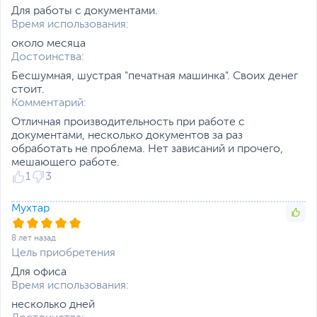
панели
3.2 Gen 1, 1 х VGA, 1 x
Для работы с документами.
DVI-D, 1 х PS/2 (Combo),
Время использования:
1 х RJ-45, Mic-in, Line-in,
около месяца
Line-out
Достоинства:
Функции и особенности
Бесшумная, шустрая "печатная машинка". Своих денег
Оптическое
Не входит в комплект
стоит.
устройство
поставки
Комментарий:
Отличная производительность при работе с
Слоты расширения
1 x PCI Express X1, 1 x PCI
документами, несколько документов за раз
Express X16
обработать не проблема. Нет зависаний и прочего,
Отсеки для накопителей
2.5" - 3 внутренних, 5.25"
мешающего работе.
- 1 внешний, 3.5" - 2
1
3
внутренних
Мухтар
Мощность блока
350 Вт
питания
8 лет назад
Дополнительные
Проводная мышь
,
Цель приобретения
аксессуары
Проводная клавиатура
Для офиса
Цвет, используемый в
Черный
Время использования:
оформлении
несколько дней