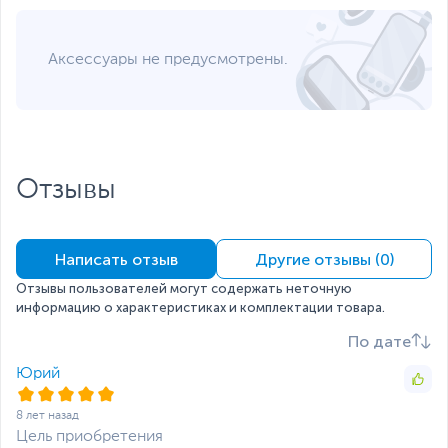
памяти
Расширение
до 32 ГБ, 2 слота
Аксессуары не предусмотрены.
оперативной памяти
Накопители данных
Накопитель
1 ТБ (HDD)
Контроллер
SATA
накопителя
Отзывы
Видеокарта
Тип видеокарты
Встроенная
Написать отзыв
Другие отзывы (0)
Встроенный
Intel UHD Graphics 610
видеоадаптер
Отзывы пользователей могут содержать неточную
Сетевые подключения и разъемы
информацию о характеристиках и комплектации товара.
Средства
GLAN
По дате
коммуникации
Юрий
Разъемы на передней
2 х USB, Mic-in, Line-out
панели
8 лет назад
Цель приобретения
Разъемы на задней
4 х USB, 2 х USB 3.0/USB