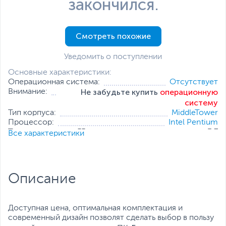
закончился.
Смотреть похожие
Уведомить о поступлении
Основные характеристики:
Операционная система:
Отсутствует
Не забудьте купить
операционную
Внимание:
систему
Тип корпуса:
MiddleTower
Процессор:
Intel Pentium
Тактовая частота, ГГц:
3.7
Все характеристики
Оперативная память:
4 ГБ
Накопитель:
1 ТБ (HDD)
Тип видеокарты:
Встроенная
Встроенный видеоадаптер:
Intel UHD Graphics 610
Описание
Дополнительные
Проводная мышь
,
Проводная
аксессуары:
клавиатура
Все характеристики
Доступная цена, оптимальная комплектация и
современный дизайн позволят сделать выбор в пользу