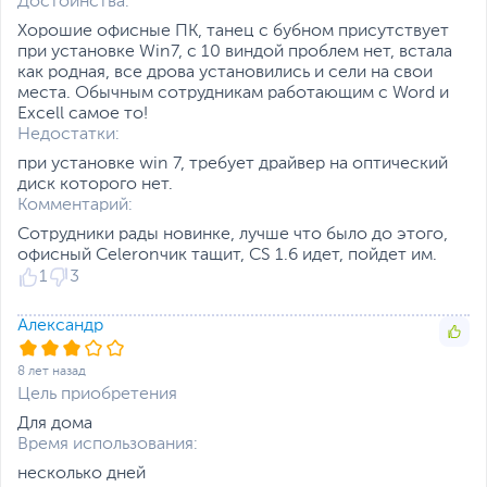
Достоинства:
Разъемы подключения
Внимание
могут отличаться,
Хорошие офисные ПК, танец с бубном присутствует
уточняйте при заказе
при установке Win7, с 10 виндой проблем нет, встала
как родная, все дрова установились и сели на свои
Дополнительно
Внешний вид корпуса
места. Обычным сотрудникам работающим с Word и
может отличаться от
Excell самое то!
изображения на сайте
Недостатки:
Данная комплектация
при установке win 7, требует драйвер на оптический
действительна с 1
диск которого нет.
августа 2019 года
Комментарий:
Размеры и вес
Сотрудники рады новинке, лучше что было до этого,
Размеры (Ш х В х Г)
18 х 42 х 37 см
офисный Celeronчик тащит, CS 1.6 идет, пойдет им.
1
3
Вес изделия
4.2 кг
Вес с упаковкой
6 кг
Александр
Заводские данные
8 лет назад
Срок гарантии (мес.)
12
Цель приобретения
Если вы заметили ошибку или неточность в описании товара,
Для дома
пожалуйста, выделите текст с ошибкой и нажмите Ctrl+Enter.
Время использования:
Xарактеристики, комплект поставки и внешний вид данного товара
могут отличаться от указанных или могут быть изменены
несколько дней
производителем без отражения в каталоге интернет-магазина.