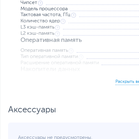
Чипсет
Модель процессора
Тактовая частота, ГГц
Количество ядер
L3 кэш-память
L2 кэш-память
Оперативная память
Оперативная память
Тип оперативной памяти
Расширение оперативной памяти
Накопители данных
Накопитель
Контроллер накопителя
Видеокарта
Тип видеокарты
Аксессуары
Встроенный видеоадаптер
Сетевые подключения и разъемы
Средства коммуникации
Разъемы на передней панели
Аксессуары не предусмотрены.
Разъемы на задней панели