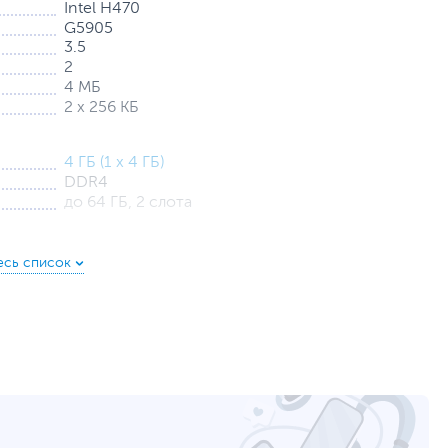
Intel H470
G5905
3.5
2
4 МБ
2 х 256 КБ
4 ГБ (1 x 4 ГБ)
DDR4
до 64 ГБ, 2 слота
1 ТБ (HDD)
SATA
Встроенная
Intel UHD Graphics 610
GLAN
2 х USB, Mic-in, Line-out
4 х USB, 2 х USB 3.0/USB 3.2 Gen 1, 1 х VGA, 2 х