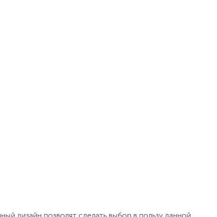
Тип видеокарты:
Встроенная
Встроенный видеоадаптер:
Intel UHD Graphics 610
Дополнительные
Проводная мышь
,
Проводная
аксессуары:
клавиатура
Все характеристики
ный дизайн позволят сделать выбор в пользу данной