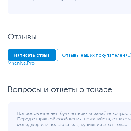
Функции и особенности
Оптическое устройство
Звуковая карта
Слоты расширения
Отзывы
Отсеки для накопителей
Мощность блока питания
Написать отзыв
Отзывы наших покупателей (0
Дополнительные аксессуары
Цвет, используемый в оформлении
Mneniya.Pro
Безопасность
Внимание
Вопросы и ответы о товаре
Дополнительно
Размеры и вес
Вопросов еще нет, будьте первым, задайте вопрос 
Размеры упаковки (Ш х В х Г)
Перед отправкой сообщения, пожалуйста, ознаком
Вес изделия
менеджер или пользователь, купивший этот товар. 
Вес с упаковкой