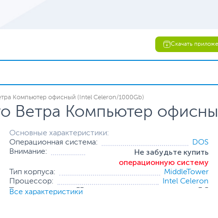
Скачать прилож
етра Компьютер офисный (Intel Celeron/1000Gb)
о Ветра Компьютер офисный
Основные характеристики:
Операционная система:
DOS
Не забудьте купить
Внимание:
операционную систему
Тип корпуса:
MiddleTower
Процессор:
Intel Celeron
Тактовая частота, ГГц:
3.5
Все характеристики
Оперативная память:
4 ГБ (1 x 4 ГБ)
Накопитель:
1 ТБ (HDD)