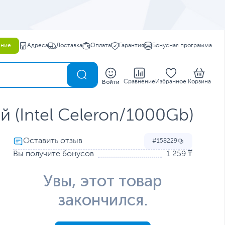
ение
Адреса
Доставка
Оплата
Гарантия
Бонусная программа
0
Войти
Сравнение
Избранное
Корзина
 (Intel Celeron/1000Gb)
158229
Вы получите бонусов
1 259 ₸
Увы, этот товар
закончился.