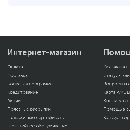
Заводские данные
Срок гарантии (мес.)
Если вы заметили ошибку или неточность в описании товара, пожал
Xарактеристики, комплект поставки и внешний вид данного товар
без отражения в каталоге интернет-магазина.
Интернет-магазин
Помо
Оплата
Как заказать
Доставка
Статусы зак
Бонусная программа
Вопросы и 
Кредитование
Карта AMUL
Акции
Конфигурат
Полезные рассылки
Помощь в в
Подарочные сертификаты
Калькулятор
Гарантийное обслуживание