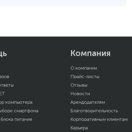
12
уйста, выделите текст с ошибкой и нажмите Ctrl+Enter.
а могут отличаться от указанных или могут быть изменены производителем
щь
Компания
О компании
азов
Прайс-листы
ответы
Отзывы
ET
Новости
ор компьютера
Арендодателям
ыборе смартфона
Благотворительность
 блока питания
Корпоративным клиентам
Карьера