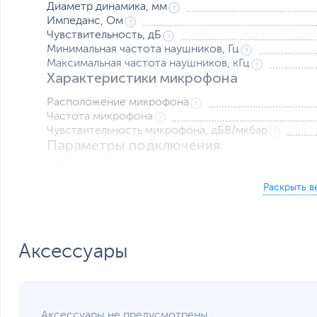
Диаметр динамика, мм
Импеданс, Ом
Чувствительность, дБ
Минимальная частота наушников, Гц
Максимальная частота наушников, кГц
Характеристики микрофона
Расположение микрофона
Частота микрофона
Чувствительность микрофона, дБВ/мкбар
Параметры подключения
Тип подключения
Интерфейс проводного подключения
Форма штекера
Длина кабеля, м
Дополнительная информация
Аксессуары
Регулятор громкости
Дополнительно
Аксессуары не предусмотрены.