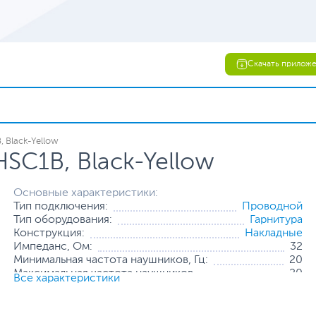
Скачать прилож
 Black-Yellow
SC1B, Black-Yellow
Основные характеристики:
Тип подключения:
Проводной
Тип оборудования:
Гарнитура
Конструкция:
Накладные
Импеданс, Ом:
32
Минимальная частота наушников, Гц:
20
Максимальная частота наушников,
20
Все характеристики
кГц:
Интерфейс
3.5 мм MiniJack - наушники и
проводного
микрофон (1 штекер)