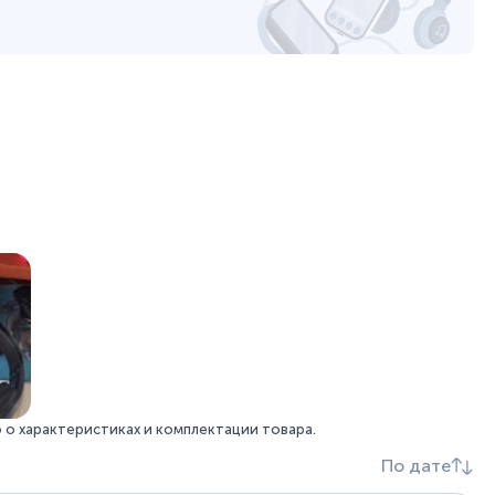
19.7 х 19.7 х 7 см
0.135 кг
0.25 кг
12
canyon.ru
уйста, выделите текст с ошибкой и нажмите Ctrl+Enter.
а могут отличаться от указанных или могут быть изменены производителем
о характеристиках и комплектации товара.
По дате