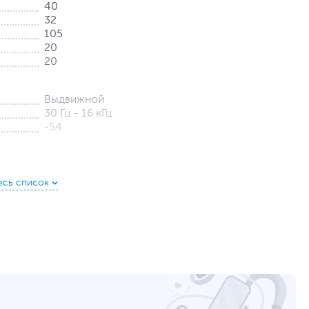
40
32
105
20
20
Выдвижной
30 Гц - 16 кГц
-54
Проводной
3.5 мм MiniJack - наушники и микрофон (1
штекер)
Прямая
2
На проводе
Режим аудиовыхода - cтерео
Режим функционирования микрофона - моно
Совместимость с планшетами и смартфонами, в
том числе iPhone, iPAD, iPOD