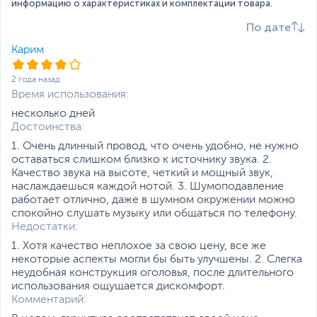
информацию о характеристиках и комплектации товара.
средой проще, чем когда-
мм MiniJack - наушники
либо.
По дате
и микрофон (1 штекер)
Двухъядерная VS
Форма штекера
Прямая
Карим
Одноядерная мембрана
Двухъядерная мембрана
Длина кабеля, м
1.3
обеспечивает кристально
2 года назад
Дополнительная информация
четкие высокие и средние
Время использования:
частоты, а также глубокий
Регулятор громкости
На корпусе
несколько дней
резонирующий бас.
Достоинства:
Одноядерная мембрана не
Дополнительно
Двухъядерная мембрана
1. Очень длинный провод, что очень удобно, не нужно
может обеспечить
Всенаправленный
оставаться слишком близко к источнику звука. 2.
наилучшие высокие,
микрофон
Качество звука на высоте, четкий и мощный звук,
средние и низкие частоты.
48-жильный медный
наслаждаешься каждой нотой. 3. Шумоподавление
кабель
работает отлично, даже в шумном окружении можно
Mягкие XXL амбушюры
Технология M.O.C.I.
спокойно слушать музыку или общаться по телефону.
USB кабель служит для
Гарантия шумоизоляции и
Недостатки:
подсветки устройства
абсолютного комфорта во
Длина LED USB-кабеля: 1
время игры.
1. Хотя качество неплохое за свою цену, все же
м
некоторые аспекты могли бы быть улучшены. 2. Слегка
Длина 3.5 мм кабеля-
Предотвращение
неудобная конструкция оголовья, после длительного
адаптера к ПК: 1 м
использования ощущается дискомфорт.
головной боли
Размеры и вес
Комментарий:
Гарнитура специально
разработана таким