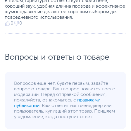
В целом, гарнитура соответствует своей цене,
Размеры упаковки (Ш х В
21.4 х 26.2 х 12 см
образом, чтобы
хороший звук, удобная длинна провода и эффективное
х Г)
предотвратить головную
шумоподавление делают ее хорошим выбором для
боль при длительном
Вес
0.35 кг
повседневного использования.
ношении. Двухъядерная
0
0
Вес с упаковкой
0.64 кг
полнодиапазонная
Заводские данные
мембрана создана из
тончайшего материала,
Срок гарантии (мес.)
12
что позволяет вашим
ушам дышать.
Ссылка на сайт
www.bloody.com
Вопросы и ответы о товаре
производителя
Если вы заметили ошибку или неточность в описании товара,
пожалуйста, выделите текст с ошибкой и нажмите Ctrl+Enter.
Xарактеристики, комплект поставки и внешний вид данного товара
могут отличаться от указанных или могут быть изменены
Вопросов еще нет, будьте первым, задайте
производителем без отражения в каталоге интернет-магазина.
вопрос о товаре. Ваш вопрос появится после
модерации. Перед отправкой сообщения,
пожалуйста, ознакомьтесь с
правилами
публикации
. Вам ответит наш менеджер или
пользователь, купивший этот товар. Пришлем
уведомление, когда поступит ответ.