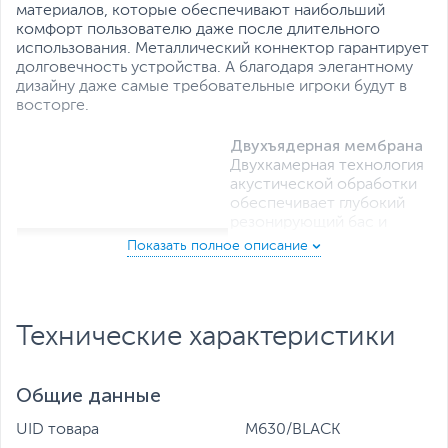
материалов, которые обеспечивают наибольший
комфорт пользователю даже после длительного
использования. Металлический коннектор гарантирует
долговечность устройства. А благодаря элегантному
дизайну даже самые требовательные игроки будут в
восторге.
Двухъядерная мембрана
Двухкамерная технология
акустической обработки
обеспечивает глубокий
резонирующий бас и
кристально четкие
высокие и средние
частоты (в диапазоне от
20 Гц до 20 КГц). Это
создает реалистичное
Технические характеристики
ощущение объемного
звука и позволяет вам в
полной мере насладиться
Общие данные
игровым процессом.
Технология M.O.C.I.
UID товара
M630/BLACK
Инновационной технология