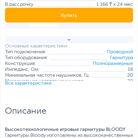
В рассрочку
1 166 ₸ x 24 мес
Купить
Основные характеристики:
Тип подключения:
Проводной
Тип оборудования:
Гарнитура
Конструкция:
Полноразмерные
Импеданс, Ом:
16
Минимальная частота наушников, Гц:
20
Максимальная частота наушников,
20
Все характеристики
кГц:
Интерфейс
3.5 мм MiniJack - микрофон
,
3.5 мм
проводного
MiniJack - наушники
,
3.5 мм MiniJack -
подключения:
наушники и микрофон (1 штекер)
Описание
Форма штекера:
Прямая
Особенности:
Автоматически регулируемое
оголовье
,
Подсветка
Высокотехнологичные игровые гарнитуры BLOODY
Все характеристики
Гарнитуры Bloody изготовлены из высококачественных