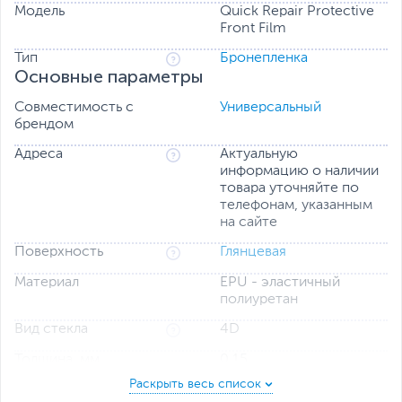
Модель
Quick Repair Protective
Front Film
Тип
Бронепленка
Основные параметры
Совместимость с
Универсальный
брендом
Адреса
Актуальную
информацию о наличии
товара уточняйте по
телефонам, указанным
на сайте
Поверхность
Глянцевая
Материал
EPU - эластичный
полиуретан
Вид стекла
4D
Толщина, мм
0.15
Защита от
пыли и царапин,