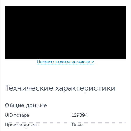
Технические характеристики
Не оставляет отпечатков. Выглядит стильно и солидно.
Толщина бронеплёнки 0.15 мм. В отличии от
Общие данные
закаленного стекла, бронеплёнка DEVIA обеспечивает
идеальные тактильные ощущения при игре. Простая
UID товара
129894
установка и легко снимать.
Производитель
Devia