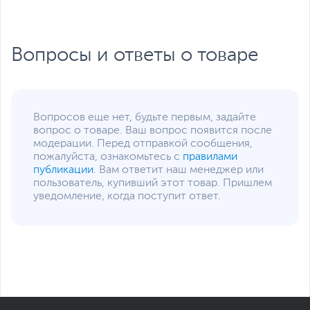
Ссылка на сайт
devia.kz
производителя
Если вы заметили ошибку или неточность в описании товара,
Вопросы и ответы о товаре
пожалуйста, выделите текст с ошибкой и нажмите Ctrl+Enter.
Xарактеристики, комплект поставки и внешний вид данного товара
могут отличаться от указанных или могут быть изменены
производителем без отражения в каталоге интернет-магазина.
Вопросов еще нет, будьте первым, задайте
вопрос о товаре. Ваш вопрос появится после
модерации. Перед отправкой сообщения,
пожалуйста, ознакомьтесь с
правилами
публикации
. Вам ответит наш менеджер или
пользователь, купивший этот товар. Пришлем
уведомление, когда поступит ответ.