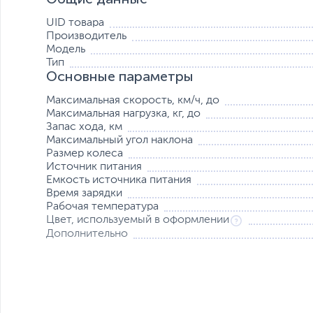
UID товара
До 30 км на одном заряде
Производитель
Модель
Система рекуперации кинетической энергии (KERS) мо
Тип
накатом. Далее эта энергия будет преобразована в по
Основные параметры
увеличения дальности хода Xiaomi Electric Scooter 3. 
беспокойства о заряде батареи.
Максимальная скорость, км/ч, до
Максимальная нагрузка, кг, до
Запас хода, км
Максимальный угол наклона
Размер колеса
Источник питания
Емкость источника питания
Время зарядки
Рабочая температура
Цвет, используемый в оформлении
Дополнительно