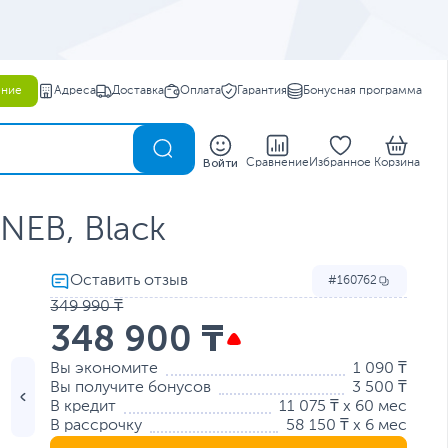
ение
Адреса
Доставка
Оплата
Гарантия
Бонусная программа
0
Войти
Сравнение
Избранное
Корзина
NEB, Black
160762
349 990 ₸
348 900 ₸
Вы экономите
1 090 ₸
Вы получите бонусов
3 500 ₸
В кредит
11 075 ₸ x 60 мес
В рассрочку
58 150 ₸ x 6 мес