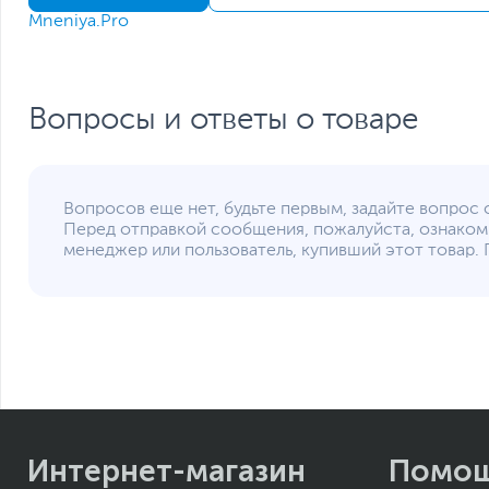
Срок гарантии (мес.)
Mneniya.Pro
Ссылка на сайт производителя
Если вы заметили ошибку или неточность в описании товара, пожал
Xарактеристики, комплект поставки и внешний вид данного товар
без отражения в каталоге интернет-магазина.
Вопросы и ответы о товаре
Вопросов еще нет, будьте первым, задайте вопрос 
Перед отправкой сообщения, пожалуйста, ознаком
менеджер или пользователь, купивший этот товар. 
Интернет-магазин
Помо
Три режима скорости