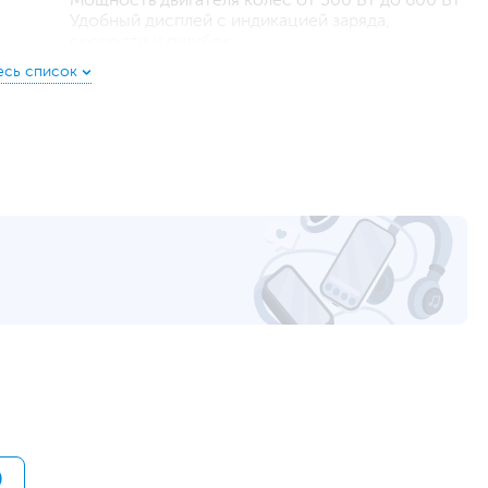
Мощность двигателя колес от 300 Вт до 600 Вт
Удобный дисплей с индикацией заряда,
скорости и ошибок
Торможение: eABS + задний дисковый тормоз с
двумя колодками
Корпус из высокопрочного авиационного
алюминиевого сплава Series 6
Система KERS (накопление энергии от
торможения и движения накатом)
Большой передний отражатель и
ctric Scooter 3 протестирована TÜV Rheinland
двунаправленные боковые отражатели
ртификат за минималистичный внешний вид, удобное
Защита от пониженного напряжения
контроллера: 29 В ± 0.5 В
Максимальное напряжение зарядки - 42 В
постоянного тока
Степень защиты IP54
108 х 114 см
115 х 52 х 19 см
13 кг
19 кг
)