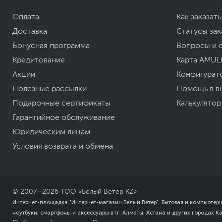
Для того чтобы выбрать нужный из трех доступных ск
питания Xiaomi Electric Scooter 3. По дороге на работу
Оплата
Как заказать
парку нажмите D, а в людных местах вы можете включ
Доставка
Статусы зак
Бонусная программа
Вопросы и 
Кредитование
Карта AMUL
Акции
Конфигурат
Полезные рассылки
Помощь в в
Подарочные сертификаты
Калькулятор
Гарантийное обслуживание
Юридическим лицам
Условия возврата и обмена
© 2007—
2026
ТОО «Белый Ветер KZ»
Интернет-площадка "Интернет-магазин Белый Ветер". Бытовая и компьютер
ноутбуки, смартфоны и аксессуары в гг. Алматы, Астана и других городах К
Долговечный аккумулятор