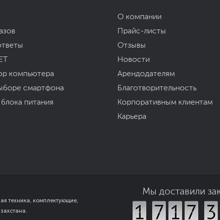
оростных режимов, просто дважды нажмите кнопку
 нажмите S, чтобы ехать быстрее. Во время прогулки по
О компании
ить пешеходный режим.
азов
Прайс-листы
ответы
Отзывы
ET
Новости
ор компьютера
Арендодателям
ыборе смартфона
Благотворительность
 блока питания
Корпоративным клиентам
Карьера
Мы доставили за
ная техника, комплектующие,
азахстана.