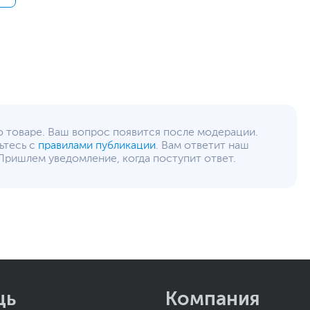
12
www.mi.com
уйста, выделите текст с ошибкой и нажмите Ctrl+Enter.
а могут отличаться от указанных или могут быть изменены производителем
о товаре. Ваш вопрос появится после модерации.
ьтесь с
правилами публикации
. Вам ответит наш
Пришлем уведомление, когда поступит ответ.
щь
Компания