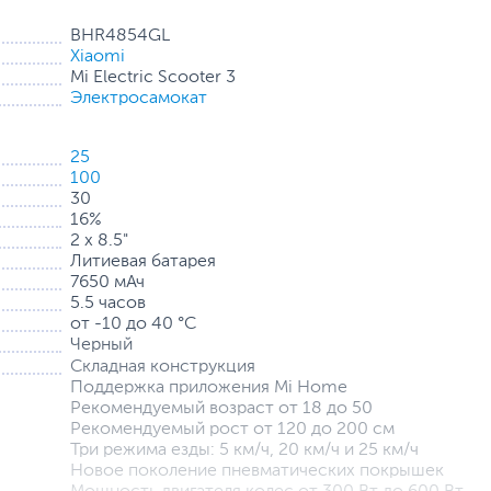
BHR4854GL
Xiaomi
Mi Electric Scooter 3
жет восстанавливать энергию от торможения и движения
Электросамокат
лезную электрическую энергию для дальнейшего
Наслаждаясь прекрасными пейзажами по пути без
25
100
30
16%
2 х 8.5"
Литиевая батарея
7650 мАч
5.5 часов
от -10 до 40 °C
Черный
Складная конструкция
Поддержка приложения Mi Home
Рекомендуемый возраст от 18 до 50
Рекомендуемый рост от 120 до 200 см
Три режима езды: 5 км/ч, 20 км/ч и 25 км/ч
Новое поколение пневматических покрышек