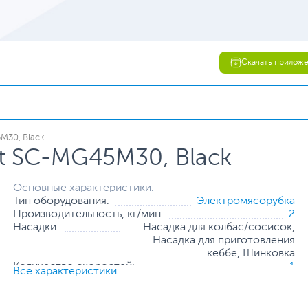
Скачать прилож
M30, Black
tt SC-MG45M30, Black
Основные характеристики:
Тип оборудования:
Электромясорубка
Производительность, кг/мин:
2
Насадки:
Насадка для колбас/сосисок,
Насадка для приготовления
кеббе, Шинковка
Количество скоростей:
1
Все характеристики
Количество дисков:
1
Все характеристики