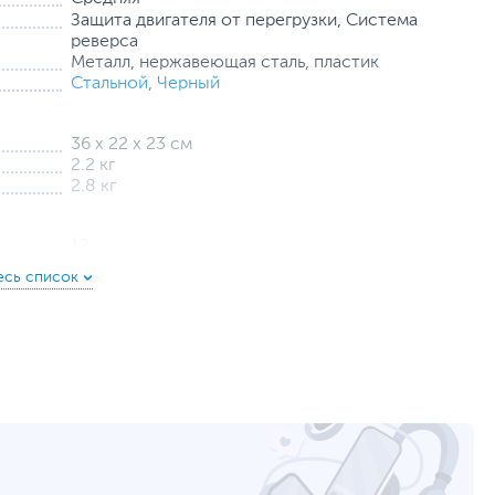
Защита двигателя от перегрузки, Система
реверса
Металл, нержавеющая сталь, пластик
Стальной
,
Черный
36 х 22 х 23 см
2.2 кг
2.8 кг
12
scarlett.ru
уйста, выделите текст с ошибкой и нажмите Ctrl+Enter.
а могут отличаться от указанных или могут быть изменены производителем