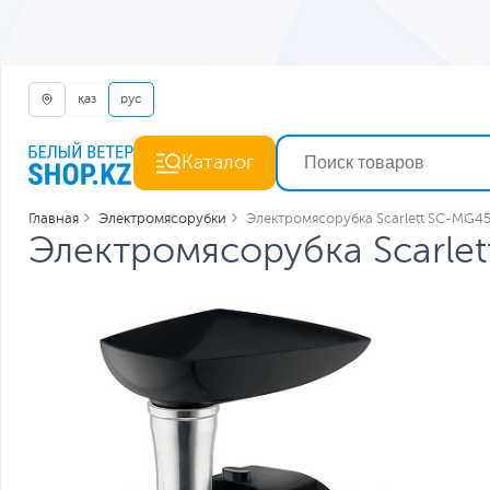
қаз
рус
Каталог
Главная
Электромясорубки
Электромясорубка Scarlett SC-MG45
Электромясорубка Scarle