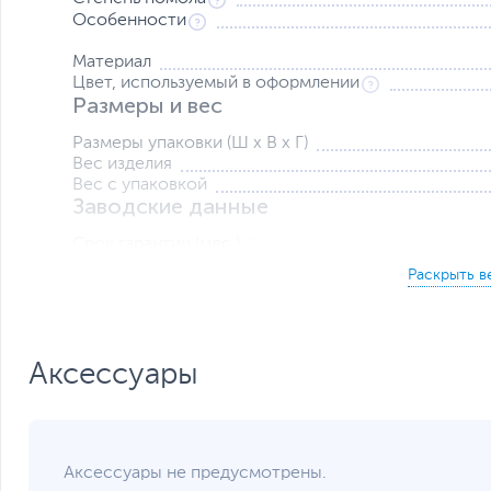
Особенности
Материал
Цвет, используемый в оформлении
Размеры и вес
Размеры упаковки (Ш х В х Г)
Вес изделия
Вес с упаковкой
Заводские данные
Срок гарантии (мес.)
Ссылка на сайт производителя
Если вы заметили ошибку или неточность в описании товара, пожал
Xарактеристики, комплект поставки и внешний вид данного товар
без отражения в каталоге интернет-магазина.
Аксессуары
Аксессуары не предусмотрены.