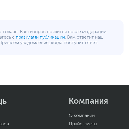
о товаре. Ваш вопрос появится после модерации.
ьтесь с
правилами публикации
. Вам ответит наш
Пришлем уведомление, когда поступит ответ.
щь
Компания
О компании
азов
Прайс-листы