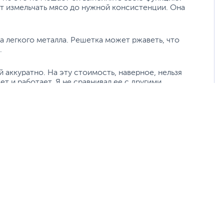
т измельчать мясо до нужной консистенции. Она
 легкого металла. Решетка может ржаветь, что
.
й аккуратно. На эту стоимость, наверное, нельзя
т и работает. Я не сравнивал ее с другими
ожидал, что она будет работать так тихо, это стало
щет бюджетную мясорубку для домашнего
2 года назад
арш из курицы и индюшатины почти без нагрузки на
ь и с небольшой нагрузкой. Мясорубка имеет