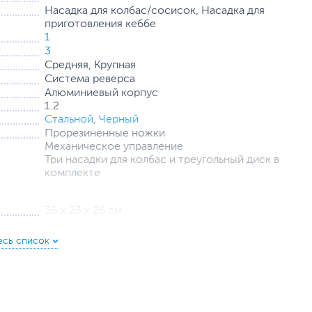
Насадка для колбас/сосисок, Насадка для
приготовления кеббе
1
3
Средняя, Крупная
Система реверса
Алюминиевый корпус
1.2
Стальной
,
Черный
Прорезиненные ножки
Механическое управление
Три насадки для колбас и треугольный диск в
комплекте
38 х 23 х 26 см
5.83 кг
12
centek.ru
уйста, выделите текст с ошибкой и нажмите Ctrl+Enter.
а могут отличаться от указанных или могут быть изменены производителем