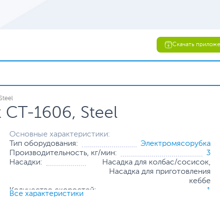
Скачать прилож
teel
CT-1606, Steel
Основные характеристики:
Тип оборудования:
Электромясорубка
Производительность, кг/мин:
3
Насадки:
Насадка для колбас/сосисок,
Насадка для приготовления
кеббе
Количество скоростей:
1
Все характеристики
Количество дисков:
3
Все характеристики