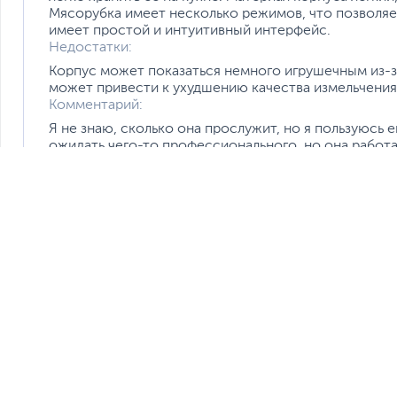
Мясорубка имеет несколько режимов, что позволяе
имеет простой и интуитивный интерфейс.
Недостатки:
Корпус может показаться немного игрушечным из-за
может привести к ухудшению качества измельчения
Комментарий:
Я не знаю, сколько она прослужит, но я пользуюсь е
ожидать чего-то профессионального, но она работае
мясорубками, но она выполняет свою функцию. Я не 
приятным сюрпризом. Я рекомендую ее тем, кто и
использования.
0
0
Мукагали
Рекомендую покупать!
Время использования:
около месяца
Достоинства:
Мясорубка работает быстро и эффективно, делая ф
мотор. Говядина также перемалывается быстро, хот