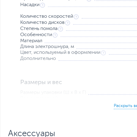
Насадки
Количество скоростей
Количество дисков
Степень помола
Особенности
Материал
Длина электрошнура, м
Цвет, используемый в оформлении
Дополнительно
Размеры и вес
Размеры упаковки (Ш х В х Г)
Вес с упаковкой
Заводские данные
Срок гарантии (мес.)
Ссылка на сайт производителя
Если вы заметили ошибку или неточность в описании товара, пожал
Аксессуары
Xарактеристики, комплект поставки и внешний вид данного товар