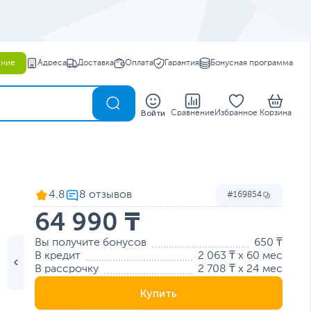
ение
Адреса
Доставка
Оплата
Гарантия
Бонусная программа
0
Войти
Сравнение
Избранное
Корзина
4.8
169854
64 990 ₸
Вы получите бонусов
650 ₸
В кредит
2 063 ₸ x 60 мес
В рассрочку
2 708 ₸ x 24 мес
Купить