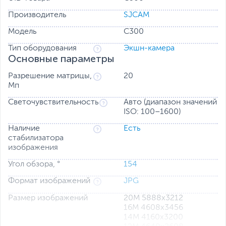
Производитель
SJCAM
Модель
C300
Тип оборудования
Экшн-камера
Основные параметры
Разрешение матрицы,
20
Мп
Светочувствительность
Авто (диапазон значений
ISO: 100–1600)
Наличие
Есть
Освобождение от рук, захватывающий опыт
стабилизатора
Используйте специальный задний зажим, чтобы
изображения
повесить легкий C300 на грудь, обеспечивая
Угол обзора, °
154
захватывающий вид от первого лица.
Формат изображений
JPG
С помощью браслета дистанционного управления вы
можете быстрее управлять записью или фотографией,
Размер изображений
20М 5888х3212
что упрощает утомительные операции.
16M 4608х3456
14М 4160х3200