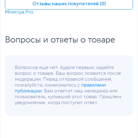
Размер ЖК-дисплея
1.3"
Отзывы наших покупателей (0)
Носители
Micro SD
,
Micro SDHC
,
Mneniya.Pro
информации
Micro SDXC
Интерфейсы
USB Type-C
,
Wi-Fi
Цвет, используемый в
Вопросы и ответы о товаре
Черный
оформлении
Тип источника
Литий-ионный
Экспоненциальное увеличение срока службы
питания
аккумулятор
батареи
Вопросов еще нет, будьте первым, задайте
Источник питания
5V 2A
Камера C300 оснащена встроенным съёмным
вопрос о товаре. Ваш вопрос появится после
аккумулятором ёмкостью 1000 мА·ч, который легко
модерации. Перед отправкой сообщения,
Дополнительно
Батарея: съемный
справляется с повседневной съёмкой. Замените
пожалуйста, ознакомьтесь с
правилами
аккумулятор емкостью
модуль аккумулятора на ёмкость 2800 мА·ч, и время
публикации
. Вам ответит наш менеджер или
2800 мАч
работы увеличится в разы. Непрерывная запись до 6
пользователь, купивший этот товар. Пришлем
Шестиосевая
часов HD-видео — больше никаких помех для
уведомление, когда поступит ответ.
гироскопическая
творческого вдохновения.
стабилизация
изображения
Дополнительный экран
1,3-дюймовый
сенсорный HD-дисплей