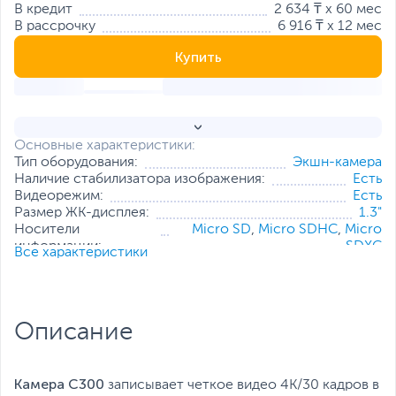
В кредит
2 634 ₸ x 60 мес
В рассрочку
6 916 ₸ x 12 мес
Купить
Основные характеристики:
Тип оборудования:
Экшн-камера
Наличие стабилизатора изображения:
Есть
Видеорежим:
Есть
Размер ЖК-дисплея:
1.3"
Носители
Micro SD
,
Micro SDHC
,
Micro
информации:
SDXC
Все характеристики
Тип источника питания:
Литий-ионный аккумулятор
Все характеристики
Описание
Камера C300
записывает четкое видео 4K/30 кадров в