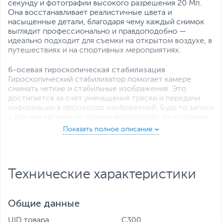
секунду и фотографии высокого разрешения 20 Мп.
Она восстанавливает реалистичные цвета и
насыщенные детали, благодаря чему каждый снимок
выглядит профессионально и правдоподобно —
идеально подходит для съемки на открытом воздухе, в
путешествиях и на спортивных мероприятиях.
6-осевая гироскопическая стабилизация
Гироскопический стабилизатор помогает камере
снимать четкие и стабильные изображения. Это
достигается за счет уменьшения тряски и передачи
информации в процессор изображений. Будь то запись
с рук или катание на горном велосипеде, он стабилен
и устойчив.
Водонепроницаемость до 30 м, в
водонепроницаемом чехле.
Камера поддерживает подводную запись на глубину до
Технические характеристики
30 метров благодаря водонепроницаемому корпусу.
Она также ударопрочная, пылезащитная и
противоударная, идеально подходит для дайвинга,
Общие данные
сноркелинга, серфинга, катания на лыжах и альпинизма.
UID товара
C300