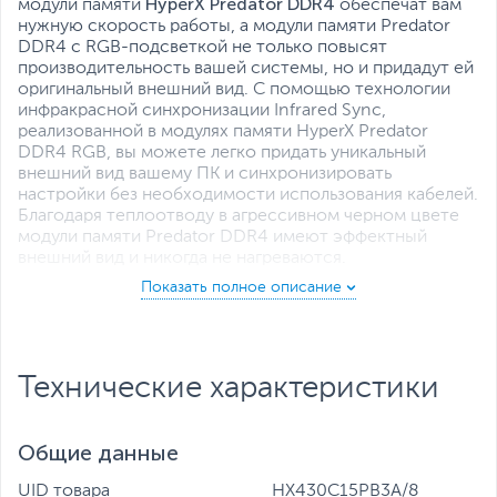
HyperX Predator DDR4
модули памяти
обеспечат вам
нужную скорость работы, а модули памяти Predator
DDR4 с RGB-подсветкой не только повысят
производительность вашей системы, но и придадут ей
оригинальный внешний вид. С помощью технологии
инфракрасной синхронизации Infrared Sync,
реализованной в модулях памяти HyperX Predator
DDR4 RGB, вы можете легко придать уникальный
внешний вид вашему ПК и синхронизировать
настройки без необходимости использования кабелей.
Благодаря теплоотводу в агрессивном черном цвете
модули памяти Predator DDR4 имеют эффектный
внешний вид и никогда не нагреваются.
Динамические эффекты RGB-подсветки с
технологией инфракрасной синхронизации HyperX
Infrared Sync
Модули памяти Predator DDR4 придают системе
Технические характеристики
эффектный внешний вид, который можно настраивать
с помощью специального ПО и синхронизировать с
помощью технологии инфракрасной синхронизации
Общие данные
HyperX Infrared Sync.
UID товара
HX430C15PB3A/8