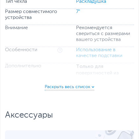
Тип чехла
Раскладушка
Размер совместимого
7"
устройства
Внимание
Рекомендуется
свериться с размерами
вашего устройства
Особенности
Использование в
качестве подставки
Только для
Дополнительно
поверхтностей из
металла, стекла и
глянцевого пластика
Простая установка и
снятие
Надёжно фиксирует
планшетный компьютер
Аксессуары
Обеспечивает лёгкий
доступ ко всем органам
управления
Тип крепления: