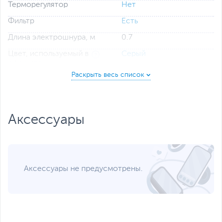
Терморегулятор
Нет
Фильтр
Есть
Длина электрошнура, м
0.7
Цвет, используемый в
Серый
оформлении
Дополнительно
Нагрев воды до 40, 70,
80, 90 и 100 °С
Автоматическое
отключение при
Аксессуары
закипании
Защита от перегрева
Автоматическое
отключение при снятии
с подставки
Подсветка воды
Аксессуары не предусмотрены.
Звуковая и световая
индикация событий
Размеры и вес
Размеры (Ш х В х Г)
15.9 х 22.5 х 23.7 см