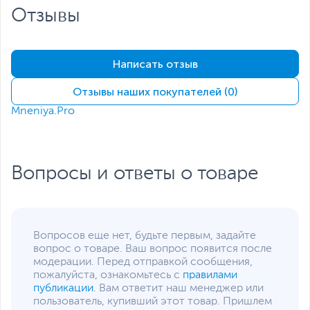
Размеры упаковки (Ш х В
18 х 22.2 х 23.4 см
Отзывы
х Г)
Вес изделия
0.9 кг
Написать отзыв
Вес с упаковкой
1.2 кг
Заводские данные
Отзывы наших покупателей (0)
Срок гарантии (мес.)
12
Mneniya.Pro
Ссылка на сайт
www.kitfort.ru
производителя
Если вы заметили ошибку или неточность в описании товара,
пожалуйста, выделите текст с ошибкой и нажмите Ctrl+Enter.
Вопросы и ответы о товаре
Xарактеристики, комплект поставки и внешний вид данного товара
могут отличаться от указанных или могут быть изменены
производителем без отражения в каталоге интернет-магазина.
Вопросов еще нет, будьте первым, задайте
вопрос о товаре. Ваш вопрос появится после
модерации. Перед отправкой сообщения,
пожалуйста, ознакомьтесь с
правилами
публикации
. Вам ответит наш менеджер или
пользователь, купивший этот товар. Пришлем