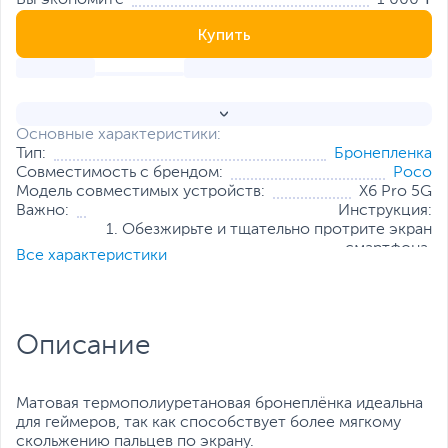
Вы экономите
1 000 ₸
Купить
Основные характеристики:
Тип:
Бронепленка
Совместимость с брендом:
Poco
Модель совместимых устройств:
X6 Pro 5G
Важно:
Инструкция:
1. Обезжирьте и тщательно протрите экран
смартфона.
Все характеристики
2. Разместите пленку на экране.
3. Снимите верхний защитный слой.
Поверхность:
Глянцевая
,
Олеофобная
Назначение:
Для смартфонов
Описание
Толщина, мм:
0.13
Все характеристики
Матовая термополиуретановая бронеплёнка идеальна
для геймеров, так как способствует более мягкому
скольжению пальцев по экрану.