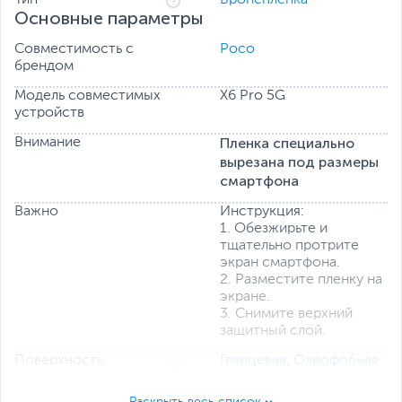
Тип
Бронепленка
Основные параметры
Совместимость с
Poco
брендом
Модель совместимых
X6 Pro 5G
устройств
Пленка специально
Внимание
вырезана под размеры
смартфона
Важно
Инструкция:
1. Обезжирьте и
тщательно протрите
экран смартфона.
2. Разместите пленку на
экране.
3. Снимите верхний
защитный слой.
Поверхность
Глянцевая
,
Олеофобная
Материал
Термопластичный